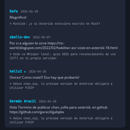
Rafa
2026-06-28
Magnifico!
Rustisk: ¿y si Asterisk estuviera escrito en Rust?
obello-dev
2026-05-07
Por si a alguien le sirve https://rtc-
world.blogspot.com/2022/02/habilitar-asr-vosk-en-asterisk-18.html
Vosk vs Whisper local: guía 2026 para reconocimiento de voz
(STT) en tu propio servidor
hellc2
2026-04-30
⭐
Ostras! Como mola!!! Eso hay que probarlo!
Adios chan_sip, la próxima versión de Asterisk obligará a
utilizar PJSIP
Germán Aracil
2026-04-30
Hola Termino de publicar chan_sofia para asterisk. en github
https://github.com/garacil/gabpbx
Adios chan_sip, la próxima versión de Asterisk obligará a
utilizar PJSIP