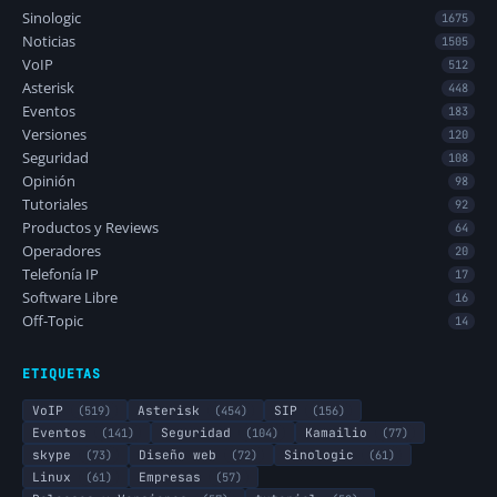
Sinologic
1675
Noticias
1505
VoIP
512
Asterisk
448
Eventos
183
Versiones
120
Seguridad
108
Opinión
98
Tutoriales
92
Productos y Reviews
64
Operadores
20
Telefonía IP
17
Software Libre
16
Off-Topic
14
ETIQUETAS
VoIP
(519)
Asterisk
(454)
SIP
(156)
Eventos
(141)
Seguridad
(104)
Kamailio
(77)
skype
(73)
Diseño web
(72)
Sinologic
(61)
Linux
(61)
Empresas
(57)