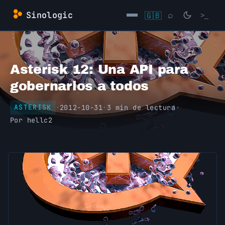
Saltar
Sinologic
🇬🇧
⌕
>_
al
contenido
→
Asterisk 12: Una API para
gobernarlos a todos
·
2012-10-31
·
3 min de lectura
·
ASTERISK
Por
hellc2