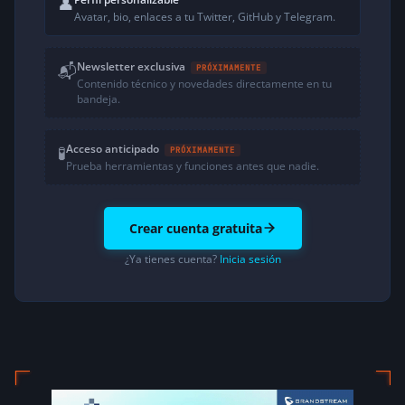
👤
Avatar, bio, enlaces a tu Twitter, GitHub y Telegram.
Newsletter exclusiva
📬
PRÓXIMAMENTE
Contenido técnico y novedades directamente en tu
bandeja.
Acceso anticipado
🧪
PRÓXIMAMENTE
Prueba herramientas y funciones antes que nadie.
Crear cuenta gratuita
¿Ya tienes cuenta?
Inicia sesión