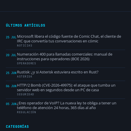
ÚLTIMOS ARTÍCULOS
Microsoft libera el código fuente de Comic Chat, el cliente de
25 JUL
IRC que convertía tus conversaciones en cómic
NOTICIAS
Numeración 400 para llamadas comerciales: manual de
20 JUL
instrucciones para operadores (BOE 2026)
OPERADORES
Rustisk: ¿y si Asterisk estuviera escrito en Rust?
25 JUN
ASTERISK
HTTP/2 Bomb (CVE-2026-49975): el ataque que tumba un
06 JUN
servidor web en segundos desde un PC de casa
SEGURIDAD
¿Eres operador de VoIP? La nueva ley te obliga a tener un
05 JUN
teléfono de atención 24 horas, 365 días al año
REGULACIÓN
CATEGORÍAS