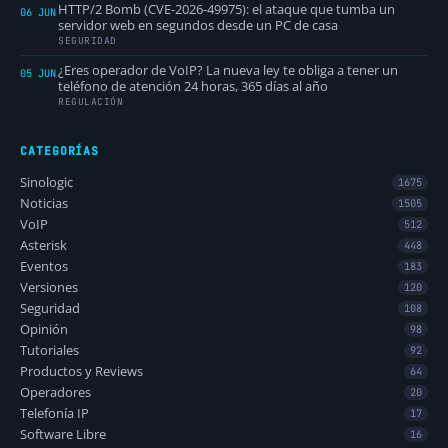
HTTP/2 Bomb (CVE-2026-49975): el ataque que tumba un
06 JUN
servidor web en segundos desde un PC de casa
SEGURIDAD
¿Eres operador de VoIP? La nueva ley te obliga a tener un
05 JUN
teléfono de atención 24 horas, 365 días al año
REGULACIÓN
CATEGORÍAS
Sinologic
1675
Noticias
1505
VoIP
512
Asterisk
448
Eventos
183
Versiones
120
Seguridad
108
Opinión
98
Tutoriales
92
Productos y Reviews
64
Operadores
20
Telefonía IP
17
Software Libre
16