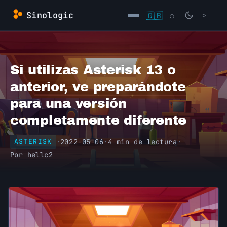
Saltar
Sinologic
🇬🇧
⌕
>_
al
contenido
→
Si utilizas Asterisk 13 o
anterior, ve preparándote
para una versión
completamente diferente
·
2022-05-06
·
4 min de lectura
·
ASTERISK
Por
hellc2