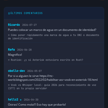
ÚLTIMOS COMENTARIOS
Ricardo
2026-07-27
Puedes colocar un marco de agua en un documento de identidad?
Cómo poner rápidamente una marca de agua a tu DNI o documento
de identificación
Rafa
2026-06-28
Magnifico!
Rustisk: ¿y si Asterisk estuviera escrito en Rust?
obello-dev
2026-05-07
Por si a alguien le sirve https://rtc-
world.blogspot.com/2022/02/habilitar-asr-vosk-en-asterisk-18.html
Vosk vs Whisper local: guía 2026 para reconocimiento de voz
(STT) en tu propio servidor
hellc2
2026-04-30
⭐
Ostras! Como mola!!! Eso hay que probarlo!