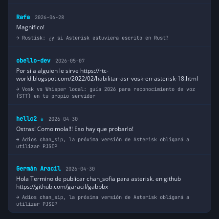
Rafa
2026-06-28
Magnifico!
Rustisk: ¿y si Asterisk estuviera escrito en Rust?
obello-dev
2026-05-07
Por si a alguien le sirve https://rtc-
world.blogspot.com/2022/02/habilitar-asr-vosk-en-asterisk-18.html
Vosk vs Whisper local: guía 2026 para reconocimiento de voz
(STT) en tu propio servidor
hellc2
2026-04-30
⭐
Ostras! Como mola!!! Eso hay que probarlo!
Adios chan_sip, la próxima versión de Asterisk obligará a
utilizar PJSIP
Germán Aracil
2026-04-30
Hola Termino de publicar chan_sofia para asterisk. en github
https://github.com/garacil/gabpbx
Adios chan_sip, la próxima versión de Asterisk obligará a
utilizar PJSIP