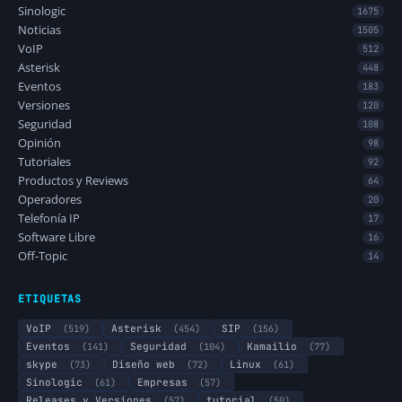
Sinologic
1675
Noticias
1505
VoIP
512
Asterisk
448
Eventos
183
Versiones
120
Seguridad
108
Opinión
98
Tutoriales
92
Productos y Reviews
64
Operadores
20
Telefonía IP
17
Software Libre
16
Off-Topic
14
ETIQUETAS
VoIP
(519)
Asterisk
(454)
SIP
(156)
Eventos
(141)
Seguridad
(104)
Kamailio
(77)
skype
(73)
Diseño web
(72)
Linux
(61)
Sinologic
(61)
Empresas
(57)
Releases y Versiones
(57)
tutorial
(50)