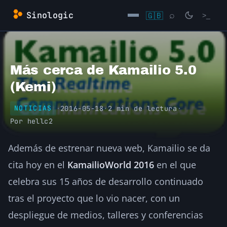
Saltar
Sinologic
🇬🇧
⌕
>_
al
contenido
→
Más cerca de Kamailio 5.0
(Kemi)
·
2016-05-18
·
2 min de lectura
·
NOTICIAS
Por
hellc2
Además de estrenar nueva web, Kamailio se da
cita hoy en el
KamailioWorld 2016
en el que
celebra sus 15 años de desarrollo continuado
tras el proyecto que lo vio nacer, con un
despliegue de medios, talleres y conferencias