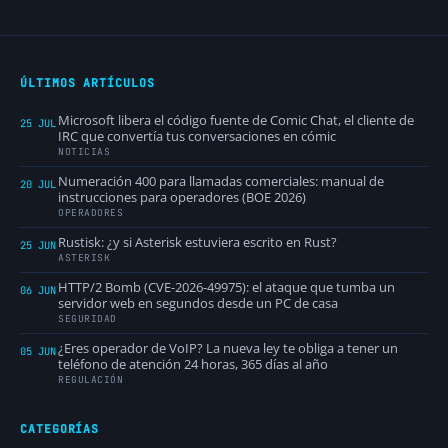
ÚLTIMOS ARTÍCULOS
Microsoft libera el código fuente de Comic Chat, el cliente de
25 JUL
IRC que convertía tus conversaciones en cómic
NOTICIAS
Numeración 400 para llamadas comerciales: manual de
20 JUL
instrucciones para operadores (BOE 2026)
OPERADORES
Rustisk: ¿y si Asterisk estuviera escrito en Rust?
25 JUN
ASTERISK
HTTP/2 Bomb (CVE-2026-49975): el ataque que tumba un
06 JUN
servidor web en segundos desde un PC de casa
SEGURIDAD
¿Eres operador de VoIP? La nueva ley te obliga a tener un
05 JUN
teléfono de atención 24 horas, 365 días al año
REGULACIÓN
CATEGORÍAS