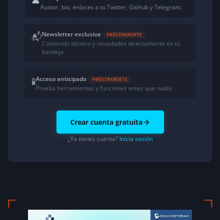
👤
Avatar, bio, enlaces a tu Twitter, GitHub y Telegram.
Newsletter exclusiva
📬
PRÓXIMAMENTE
Contenido técnico y novedades directamente en tu
bandeja.
Acceso anticipado
🧪
PRÓXIMAMENTE
Prueba herramientas y funciones antes que nadie.
Crear cuenta gratuita
¿Ya tienes cuenta?
Inicia sesión