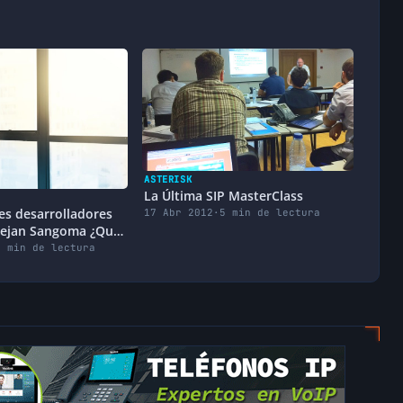
ASTERISK
La Última SIP MasterClass
es desarrolladores
17 Abr 2012
·
5 min de lectura
dejan Sangoma ¿Qué
?
5 min de lectura