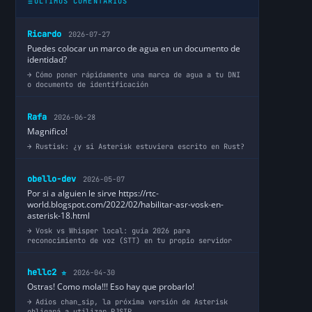
ÚLTIMOS COMENTARIOS
Ricardo
2026-07-27
Puedes colocar un marco de agua en un documento de
identidad?
Cómo poner rápidamente una marca de agua a tu DNI
o documento de identificación
Rafa
2026-06-28
Magnifico!
Rustisk: ¿y si Asterisk estuviera escrito en Rust?
obello-dev
2026-05-07
Por si a alguien le sirve https://rtc-
world.blogspot.com/2022/02/habilitar-asr-vosk-en-
asterisk-18.html
Vosk vs Whisper local: guía 2026 para
reconocimiento de voz (STT) en tu propio servidor
hellc2
2026-04-30
⭐
Ostras! Como mola!!! Eso hay que probarlo!
Adios chan_sip, la próxima versión de Asterisk
obligará a utilizar PJSIP