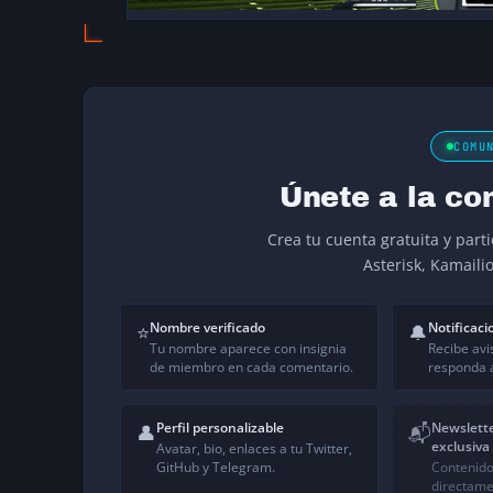
COMU
Únete a la co
Crea tu cuenta gratuita y part
Asterisk, Kamaili
Nombre verificado
Notificaci
⭐
🔔
Tu nombre aparece con insignia
Recibe avi
de miembro en cada comentario.
responda a
Perfil personalizable
Newslett
👤
📬
exclusiva
Avatar, bio, enlaces a tu Twitter,
GitHub y Telegram.
Contenido
directame