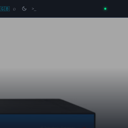
🇬🇧
⌕
>_
→