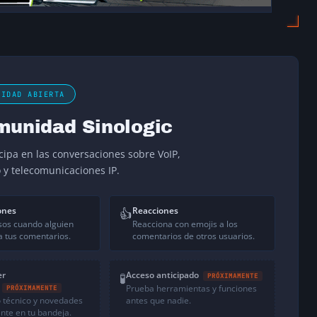
NIDAD ABIERTA
munidad Sinologic
icipa en las conversaciones sobre VoIP,
o y telecomunicaciones IP.
ones
Reacciones
👍
sos cuando alguien
Reacciona con emojis a los
 tus comentarios.
comentarios de otros usuarios.
er
Acceso anticipado
🧪
PRÓXIMAMENTE
Prueba herramientas y funciones
PRÓXIMAMENTE
 técnico y novedades
antes que nadie.
nte en tu bandeja.