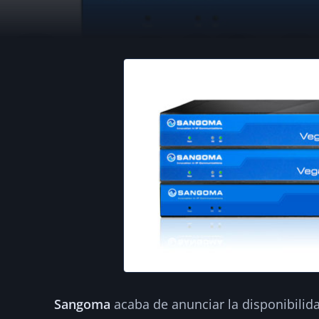
Curso gratuito d
gateways Vega
·
2014-08-27
·
1 min de lectura
·
Por
hellc
NOTICIAS
Sangoma
acaba de anunciar la disponibilid