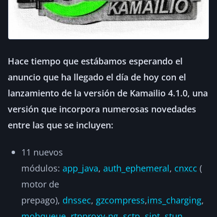
Hace tiempo que estábamos esperando el
anuncio que ha llegado el día de hoy con el
lanzamiento de la versión de Kamailio 4.1.0, una
versión que incorpora numerosas novedades
entre las que se incluyen:
11 nuevos
módulos:
app_java
,
auth_ephemeral
,
cnxcc
(
motor de
prepago),
dnssec
,
gzcompress
,
ims_charging
,
mohqueue
,
rtpproxy-ng
,
sctp
,
sipt
,
stun