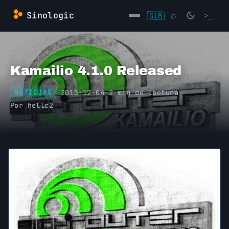
Saltar
Sinologic
🇬🇧
⌕
>_
al
contenido
→
Kamailio 4.1.0 Released
·
2013-12-04
·
2 min de lectura
·
NOTICIAS
Por
hellc2