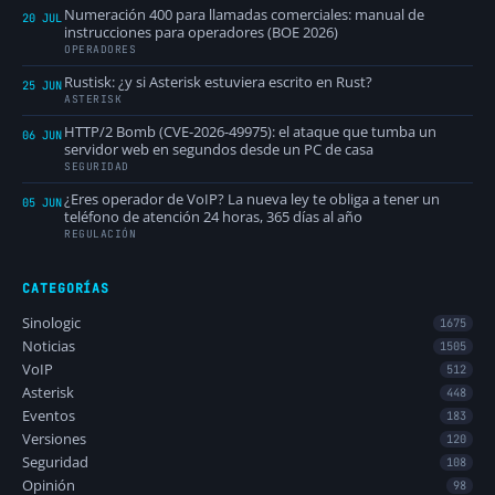
Numeración 400 para llamadas comerciales: manual de
20 JUL
instrucciones para operadores (BOE 2026)
OPERADORES
Rustisk: ¿y si Asterisk estuviera escrito en Rust?
25 JUN
ASTERISK
HTTP/2 Bomb (CVE-2026-49975): el ataque que tumba un
06 JUN
servidor web en segundos desde un PC de casa
SEGURIDAD
¿Eres operador de VoIP? La nueva ley te obliga a tener un
05 JUN
teléfono de atención 24 horas, 365 días al año
REGULACIÓN
CATEGORÍAS
Sinologic
1675
Noticias
1505
VoIP
512
Asterisk
448
Eventos
183
Versiones
120
Seguridad
108
Opinión
98