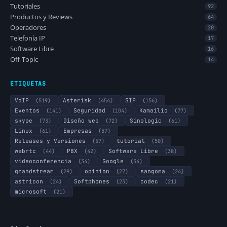
Tutoriales
92
Productos y Reviews
64
Operadores
20
Telefonía IP
17
Software Libre
16
Off-Topic
14
ETIQUETAS
VoIP
(519)
Asterisk
(454)
SIP
(156)
Eventos
(141)
Seguridad
(104)
Kamailio
(77)
skype
(73)
Diseño web
(72)
Sinologic
(61)
Linux
(61)
Empresas
(57)
Releases y Versiones
(57)
tutorial
(50)
webrtc
(44)
PBX
(42)
Software Libre
(38)
videoconferencia
(34)
Google
(34)
grandstream
(29)
opinion
(27)
sangoma
(24)
astricon
(24)
Softphones
(23)
codec
(21)
microsoft
(21)