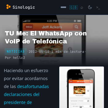
Saltar
Sinologic
🇬🇧
⌕
>_
al
contenido
→
TU Me: El WhatsApp con
VoIP de Telefónica
·
2012-05-10
·
1 min de lectura
·
NOTICIAS
Por
hellc2
Haciendo un esfuerzo
por evitar acordarnos
de las
desafortunadas
declaraciones del
presidente de