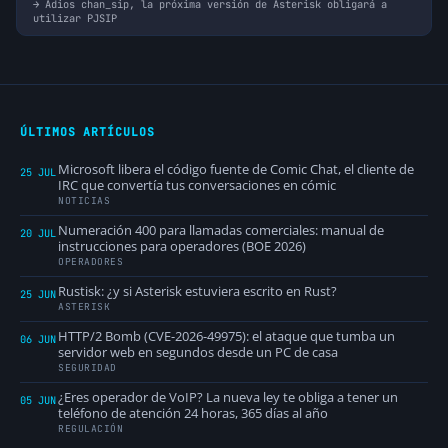
Adios chan_sip, la próxima versión de Asterisk obligará a
utilizar PJSIP
ÚLTIMOS ARTÍCULOS
Microsoft libera el código fuente de Comic Chat, el cliente de
25 JUL
IRC que convertía tus conversaciones en cómic
NOTICIAS
Numeración 400 para llamadas comerciales: manual de
20 JUL
instrucciones para operadores (BOE 2026)
OPERADORES
Rustisk: ¿y si Asterisk estuviera escrito en Rust?
25 JUN
ASTERISK
HTTP/2 Bomb (CVE-2026-49975): el ataque que tumba un
06 JUN
servidor web en segundos desde un PC de casa
SEGURIDAD
¿Eres operador de VoIP? La nueva ley te obliga a tener un
05 JUN
teléfono de atención 24 horas, 365 días al año
REGULACIÓN