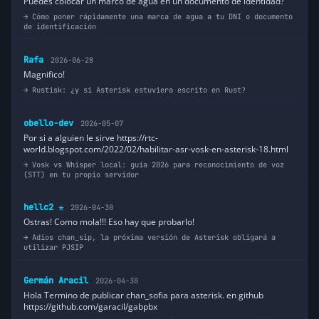
Puedes colocar un marco de agua en un documento de identidad?
Cómo poner rápidamente una marca de agua a tu DNI o documento
de identificación
Rafa
2026-06-28
Magnifico!
Rustisk: ¿y si Asterisk estuviera escrito en Rust?
obello-dev
2026-05-07
Por si a alguien le sirve https://rtc-
world.blogspot.com/2022/02/habilitar-asr-vosk-en-asterisk-18.html
Vosk vs Whisper local: guía 2026 para reconocimiento de voz
(STT) en tu propio servidor
hellc2
2026-04-30
⭐
Ostras! Como mola!!! Eso hay que probarlo!
Adios chan_sip, la próxima versión de Asterisk obligará a
utilizar PJSIP
Germán Aracil
2026-04-30
Hola Termino de publicar chan_sofia para asterisk. en github
https://github.com/garacil/gabpbx