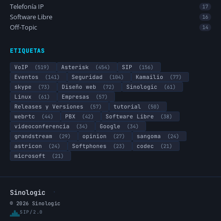
Telefonía IP
17
Software Libre
16
Off-Topic
14
ETIQUETAS
VoIP
(519)
Asterisk
(454)
SIP
(156)
Eventos
(141)
Seguridad
(104)
Kamailio
(77)
skype
(73)
Diseño web
(72)
Sinologic
(61)
Linux
(61)
Empresas
(57)
Releases y Versiones
(57)
tutorial
(50)
webrtc
(44)
PBX
(42)
Software Libre
(38)
videoconferencia
(34)
Google
(34)
grandstream
(29)
opinion
(27)
sangoma
(24)
astricon
(24)
Softphones
(23)
codec
(21)
microsoft
(21)
·
Sinologic
© 2026 Sinologic
SIP/2.0