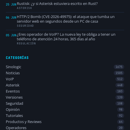
Rustisk: ¿y si Asterisk estuviera escrito en Rust?
25 JUN
ASTERISK
HTTP/2 Bomb (CVE-2026-49975): el ataque que tumba un
06 JUN
servidor web en segundos desde un PC de casa
SEGURIDAD
¿Eres operador de VoIP? La nueva ley te obliga a tener un
05 JUN
teléfono de atención 24 horas, 365 días al año
REGULACIÓN
CATEGORÍAS
Sinologic
1675
Noticias
1505
VoIP
512
Asterisk
448
Eventos
183
Versiones
120
Seguridad
108
Opinión
98
Tutoriales
92
Productos y Reviews
64
Operadores
20