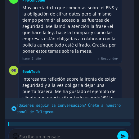
ProtonCoder
Muy acertado lo que comentas sobre el ENS y
la obligación de cifrar datos pero al mismo
tiempo permitir el acceso a las fuerzas de
seguridad. Me llamó la atención la frase «el
que hace la ley, hace la trampa» y cómo las
empresas están obligadas a colaborar con la
policía aunque todo esté cifrado. Gracias por
poner estos temas sobre la mesa.
hace 1 año
↩ Responder
GeekTech
Interesante reflexión sobre la ironía de exigir
seguridad y a la vez obligar a dejar una
puerta trasera. Me ha gustado el ejemplo del
cliente que quería cifrar todo usando VPN y
SRTP, y cómo al salir a la red telefónica la
¿Quieres seguir la conversación? Únete a nuestro
llamada va en claro por la PSTN. Es un buen
canal de Telegram
recordatorio de que la seguridad absoluta es
difícil cuando existen leyes de interceptación.
hace 1 año
↩ Responder
😊