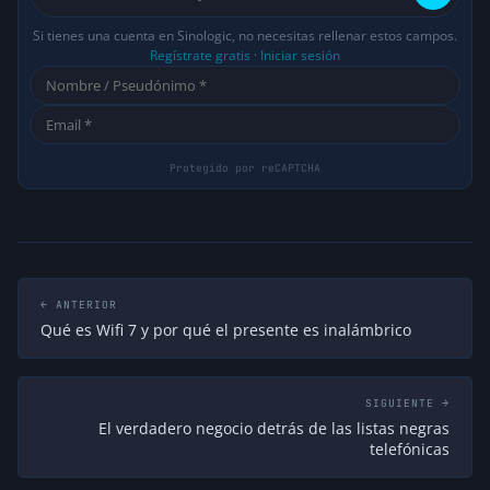
ZeroCool
Si tienes una cuenta en Sinologic, no necesitas rellenar estos campos.
Me parece que exageras un poco; hay
Regístrate gratis
·
Iniciar sesión
opciones para equilibrar la privacidad y la
colaboración con las autoridades.
hace 12 meses
↩ Responder
← ANTERIOR
Qué es Wifi 7 y por qué el presente es inalámbrico
SIGUIENTE →
El verdadero negocio detrás de las listas negras
telefónicas