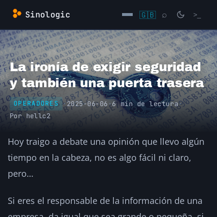
Saltar
Sinologic
🇬🇧
⌕
>_
al
contenido
→
La ironía de exigir seguridad
y también una puerta trasera
·
2025-06-06
·
6 min de lectura
·
OPERADORES
Por
hellc2
Hoy traigo a debate una opinión que llevo algún
tiempo en la cabeza, no es algo fácil ni claro,
pero…
Si eres el responsable de la información de una
empresa, da igual que sea grande o pequeña, si