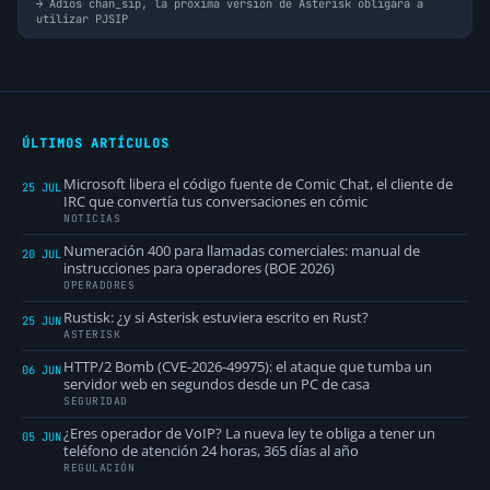
Adios chan_sip, la próxima versión de Asterisk obligará a
utilizar PJSIP
ÚLTIMOS ARTÍCULOS
Microsoft libera el código fuente de Comic Chat, el cliente de
25 JUL
IRC que convertía tus conversaciones en cómic
NOTICIAS
Numeración 400 para llamadas comerciales: manual de
20 JUL
instrucciones para operadores (BOE 2026)
OPERADORES
Rustisk: ¿y si Asterisk estuviera escrito en Rust?
25 JUN
ASTERISK
HTTP/2 Bomb (CVE-2026-49975): el ataque que tumba un
06 JUN
servidor web en segundos desde un PC de casa
SEGURIDAD
¿Eres operador de VoIP? La nueva ley te obliga a tener un
05 JUN
teléfono de atención 24 horas, 365 días al año
REGULACIÓN