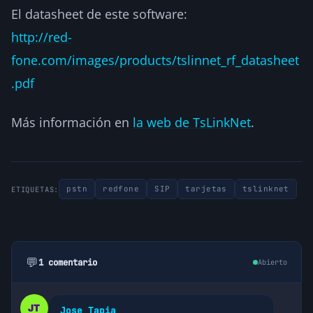
El datasheet de este software:
http://red-
fone.com/images/products/tslinnet_rf_datasheet
.pdf
Más información en
la web de TsLinkNet
.
pstn
redfone
SIP
tarjetas
tslinknet
ETIQUETAS:
💬
1 comentario
Abierto
Jose Tapia