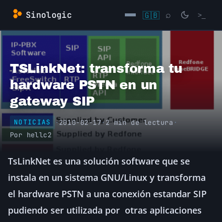
Saltar
Sinologic
🇬🇧
⌕
>_
al
contenido
→
TSLinkNet: transforma tu
hardware PSTN en un
gateway SIP
·
2010-02-17
·
2 min de lectura
·
NOTICIAS
Por
hellc2
TsLinkNet es una solución software que se
instala en un sistema GNU/Linux y transforma
el hardware PSTN a una conexión estandar SIP
pudiendo ser utilizada por otras aplicaciones