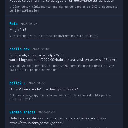
Puedes colocar un marco de agua en un documento de identidad?
Cómo poner rápidamente una marca de agua a tu DNI o documento
de identificación
Rafa
2026-06-28
Magnifico!
Rustisk: ¿y si Asterisk estuviera escrito en Rust?
obello-dev
2026-05-07
Por si a alguien le sirve https://rtc-
world.blogspot.com/2022/02/habilitar-asr-vosk-en-asterisk-18.html
Vosk vs Whisper local: guía 2026 para reconocimiento de voz
(STT) en tu propio servidor
hellc2
2026-04-30
⭐
Ostras! Como mola!!! Eso hay que probarlo!
Adios chan_sip, la próxima versión de Asterisk obligará a
utilizar PJSIP
Germán Aracil
2026-04-30
Hola Termino de publicar chan_sofia para asterisk. en github
https://github.com/garacil/gabpbx