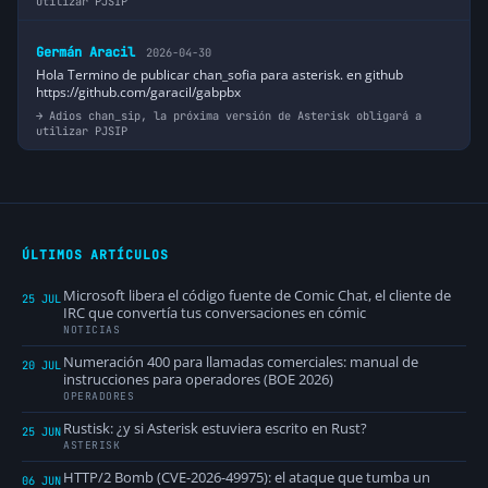
utilizar PJSIP
Germán Aracil
2026-04-30
Hola Termino de publicar chan_sofia para asterisk. en github
https://github.com/garacil/gabpbx
Adios chan_sip, la próxima versión de Asterisk obligará a
utilizar PJSIP
ÚLTIMOS ARTÍCULOS
Microsoft libera el código fuente de Comic Chat, el cliente de
25 JUL
IRC que convertía tus conversaciones en cómic
NOTICIAS
Numeración 400 para llamadas comerciales: manual de
20 JUL
instrucciones para operadores (BOE 2026)
OPERADORES
Rustisk: ¿y si Asterisk estuviera escrito en Rust?
25 JUN
ASTERISK
HTTP/2 Bomb (CVE-2026-49975): el ataque que tumba un
06 JUN