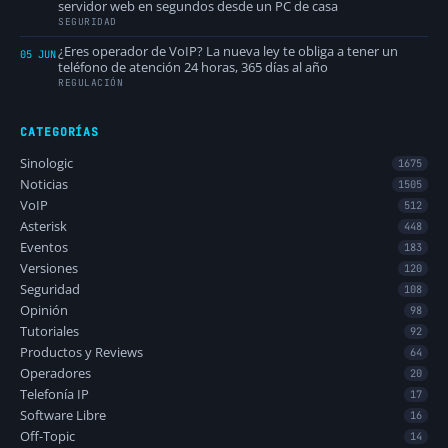
servidor web en segundos desde un PC de casa
SEGURIDAD
¿Eres operador de VoIP? La nueva ley te obliga a tener un
05 JUN
teléfono de atención 24 horas, 365 días al año
REGULACIÓN
CATEGORÍAS
Sinologic
1675
Noticias
1505
VoIP
512
Asterisk
448
Eventos
183
Versiones
120
Seguridad
108
Opinión
98
Tutoriales
92
Productos y Reviews
64
Operadores
20
Telefonía IP
17
Software Libre
16
Off-Topic
14