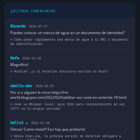
ÚLTIMOS COMENTARIOS
Ricardo
2026-07-27
Puedes colocar un marco de agua en un documento de identidad?
Cómo poner rápidamente una marca de agua a tu DNI o documento
de identificación
Rafa
2026-06-28
Magnifico!
Rustisk: ¿y si Asterisk estuviera escrito en Rust?
obello-dev
2026-05-07
Por si a alguien le sirve https://rtc-
world.blogspot.com/2022/02/habilitar-asr-vosk-en-asterisk-18.html
Vosk vs Whisper local: guía 2026 para reconocimiento de voz
(STT) en tu propio servidor
hellc2
2026-04-30
⭐
Ostras! Como mola!!! Eso hay que probarlo!
Adios chan_sip, la próxima versión de Asterisk obligará a