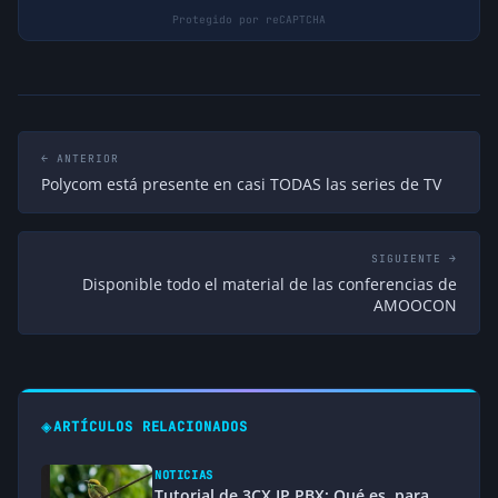
Jose F. Franco
Hola Elio.
Sólo quería decir que Zfone no es un
softphone. Es mas bien como un cifrador de
paquetes de voz.
hace 17 años
↩ Responder
← ANTERIOR
Polycom está presente en casi TODAS las series de TV
SIGUIENTE →
Disponible todo el material de las conferencias de
AMOOCON
◈
ARTÍCULOS RELACIONADOS
NOTICIAS
Tutorial de 3CX IP PBX: Qué es, para