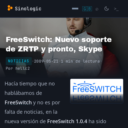
Saltar
Sinologic
🇬🇧
⌕
>_
al
contenido
→
FreeSwitch: Nuevo soporte
de ZRTP y pronto, Skype
·
2009-05-21
·
1 min de lectura
·
NOTICIAS
Por
hellc2
Hacía tiempo que no
hablábamos de
FreeSwitch
y no es por
falta de noticias, en la
nueva versión de
FreeSwitch 1.0.4
ha sido