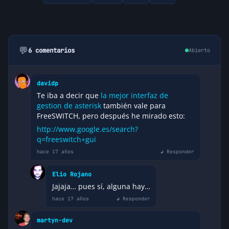
💬
6 comentarios
Abierto
davidp
Te iba a decir que
la mejor interfaz de
gestion de asterisk
también vale para
FreeSWITCH, pero después he mirado esto:
http://www.google.es/search?
q=freeswitch+gui
hace 17 años
↩ Responder
Elio Rojano
Jajaja… pues sí, alguna hay…
hace 17 años
↩ Responder
martyn-dev