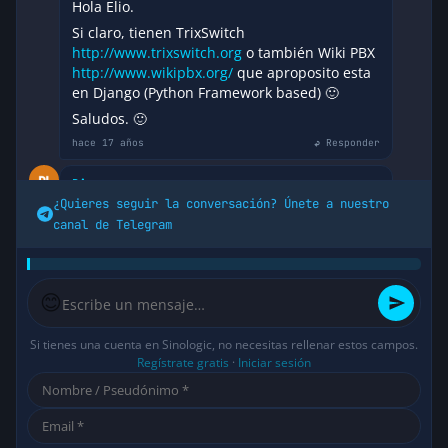
Hola Elio.
Si claro, tienen TrixSwitch
http://www.trixswitch.org
o también Wiki PBX
http://www.wikipbx.org/
que aproposito esta
en Django (Python Framework based) 🙂
Saludos. 🙂
hace 17 años
↩ Responder
Diego
¿Quieres seguir la conversación? Únete a nuestro
FreePBX tiene planes para soportar
canal de Telegram
FreeSWITCH.
http://www.freepbx.org/
hace 17 años
↩ Responder
😊
salecha
FreeSWITCH ahora tiene un importante
Si tienes una cuenta en Sinologic, no necesitas rellenar estos campos.
administracion WEB y es FreePBX v3. Lo
Regístrate gratis
·
Iniciar sesión
pueden ver en
http://freepbx.org/v3/wiki/Installation
.
hace 17 años
↩ Responder