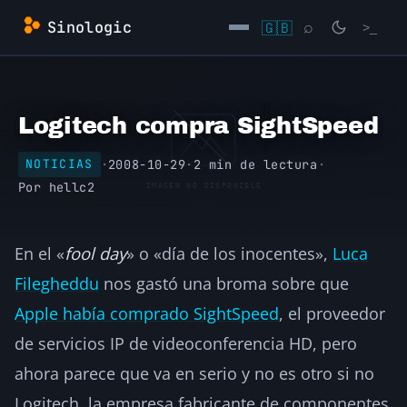
Saltar
Sinologic
🇬🇧
⌕
>_
al
contenido
→
Logitech compra SightSpeed
·
2008-10-29
·
2 min de lectura
·
NOTICIAS
Por
hellc2
En el «
fool day
» o «día de los inocentes»,
Luca
Filegheddu
nos gastó una broma sobre que
Apple había comprado SightSpeed
, el proveedor
de servicios IP de videoconferencia HD, pero
ahora parece que va en serio y no es otro si no
Logitech, la empresa fabricante de componentes