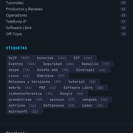
Tutoriales
92
Productos y Reviews
64
Operadores
20
Telefonía IP
17
Software Libre
16
Off-Topic
14
ETIQUETAS
VoIP
(519)
Asterisk
(454)
SIP
(156)
Eventos
(141)
Seguridad
(104)
Kamailio
(77)
skype
(73)
Diseño web
(72)
Sinologic
(61)
Linux
(61)
Empresas
(57)
Releases y Versiones
(57)
tutorial
(50)
webrtc
(44)
PBX
(42)
Software Libre
(38)
videoconferencia
(34)
Google
(34)
grandstream
(29)
opinion
(27)
sangoma
(24)
astricon
(24)
Softphones
(23)
codec
(21)
microsoft
(21)