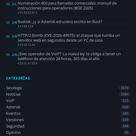
Numeración 400 para llamadas comerciales: manual de
20 JUL
instrucciones para operadores (BOE 2026)
OPERADORES
Rustisk: ¿y si Asterisk estuviera escrito en Rust?
25 JUN
ASTERISK
HTTP/2 Bomb (CVE-2026-49975): el ataque que tumba un
06 JUN
servidor web en segundos desde un PC de casa
SEGURIDAD
¿Eres operador de VoIP? La nueva ley te obliga a tener un
05 JUN
teléfono de atención 24 horas, 365 días al año
REGULACIÓN
CATEGORÍAS
Sinologic
1675
Noticias
1505
VoIP
512
Asterisk
448
Eventos
183
Versiones
120
Seguridad
108
Opinión
98