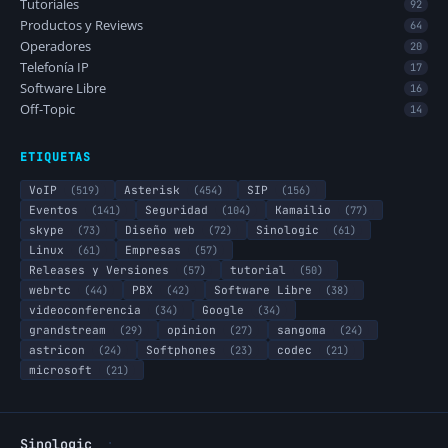
Tutoriales
92
Productos y Reviews
64
Operadores
20
Telefonía IP
17
Software Libre
16
Off-Topic
14
ETIQUETAS
VoIP
(519)
Asterisk
(454)
SIP
(156)
Eventos
(141)
Seguridad
(104)
Kamailio
(77)
skype
(73)
Diseño web
(72)
Sinologic
(61)
Linux
(61)
Empresas
(57)
Releases y Versiones
(57)
tutorial
(50)
webrtc
(44)
PBX
(42)
Software Libre
(38)
videoconferencia
(34)
Google
(34)
grandstream
(29)
opinion
(27)
sangoma
(24)
astricon
(24)
Softphones
(23)
codec
(21)
microsoft
(21)
·
Sinologic