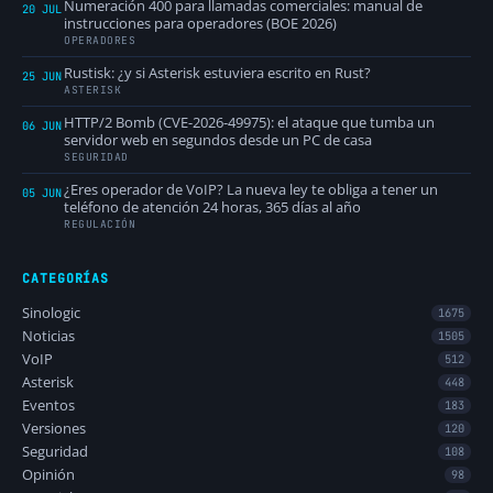
Numeración 400 para llamadas comerciales: manual de
20 JUL
instrucciones para operadores (BOE 2026)
OPERADORES
Rustisk: ¿y si Asterisk estuviera escrito en Rust?
25 JUN
ASTERISK
HTTP/2 Bomb (CVE-2026-49975): el ataque que tumba un
06 JUN
servidor web en segundos desde un PC de casa
SEGURIDAD
¿Eres operador de VoIP? La nueva ley te obliga a tener un
05 JUN
teléfono de atención 24 horas, 365 días al año
REGULACIÓN
CATEGORÍAS
Sinologic
1675
Noticias
1505
VoIP
512
Asterisk
448
Eventos
183
Versiones
120
Seguridad
108
Opinión
98