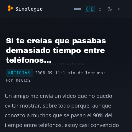
Saltar
Sinologic
🇬🇧
⌕
>_
al
contenido
→
Si te creías que pasabas
demasiado tiempo entre
teléfonos…
·
2008-09-11
·
1 min de lectura
·
NOTICIAS
Por
hellc2
Un amigo me envía un vídeo que no puedo
evitar mostrar, sobre todo porque, aunque
conozco a muchos que se pasan el 90% del
tiempo entre teléfonos, estoy casi convencido