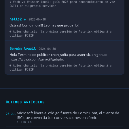
Vosk vs Whisper local: guía 2026 para reconocimiento de voz
(STT) en tu propio servidor
hellc2
2026-04-30
⭐
Ostras! Como mola!!! Eso hay que probarlo!
Adios chan_sip, la próxima versión de Asterisk obligará a
utilizar PJSIP
Germán Aracil
2026-04-30
Hola Termino de publicar chan_sofia para asterisk. en github
https://github.com/garacil/gabpbx
Adios chan_sip, la próxima versión de Asterisk obligará a
utilizar PJSIP
ÚLTIMOS ARTÍCULOS
Microsoft libera el código fuente de Comic Chat, el cliente de
25 JUL
IRC que convertía tus conversaciones en cómic
NOTICIAS