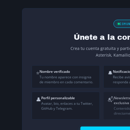
COMU
Únete a la co
Crea tu cuenta gratuita y part
Asterisk, Kamaili
Nombre verificado
Notificaci
⭐
🔔
Tu nombre aparece con insignia
Recibe avi
de miembro en cada comentario.
responda a
Perfil personalizable
Newslett
👤
📬
exclusiva
Avatar, bio, enlaces a tu Twitter,
GitHub y Telegram.
Contenido
directame