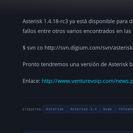
Asterisk 1.4.18-rc3 ya está disponible para
Asterisk 1.4.18-r
fallos entre otros varios encontrados en la
·
2008-01-31
·
1 min de lectura
·
Por
hellc
ASTERISK
$ svn co http://svn.digium.com/svn/asterisk/
Pronto tendremos una versión de Asterisk b
Enlace:
http://www.venturevoip.com/news.
Asterisk
Asterisk 1.4
bugs
releas
ETIQUETAS: