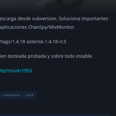
 descarga desde subversion. Soluciona importantes
c3 ya disponible
s aplicaciones ChanSpy/MixMonitor.
2
tags/1.4.18 asterisk-1.4.18-rc3
ien testeada probada y sobre todo estable.
php?rssid=1953
e candidate
VoIP