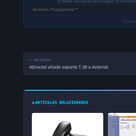
Si tienes una cuenta en Sinologic, no necesita
← ANTERIOR
Attractel añade soporte T.38 a Asterisk
◈
ARTÍCULOS RELACIONADOS