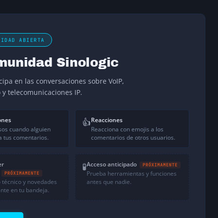
NIDAD ABIERTA
munidad Sinologic
icipa en las conversaciones sobre VoIP,
o y telecomunicaciones IP.
ones
Reacciones
👍
sos cuando alguien
Reacciona con emojis a los
 tus comentarios.
comentarios de otros usuarios.
er
Acceso anticipado
🧪
PRÓXIMAMENTE
Prueba herramientas y funciones
PRÓXIMAMENTE
 técnico y novedades
antes que nadie.
nte en tu bandeja.