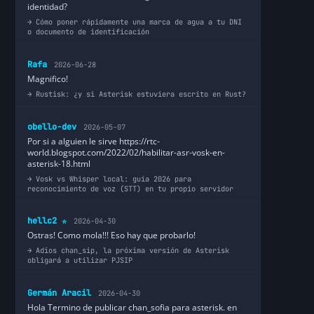
identidad?
Cómo poner rápidamente una marca de agua a tu DNI
o documento de identificación
Rafa
2026-06-28
Magnifico!
Rustisk: ¿y si Asterisk estuviera escrito en Rust?
obello-dev
2026-05-07
Por si a alguien le sirve https://rtc-
world.blogspot.com/2022/02/habilitar-asr-vosk-en-
asterisk-18.html
Vosk vs Whisper local: guía 2026 para
reconocimiento de voz (STT) en tu propio servidor
hellc2
2026-04-30
⭐
Ostras! Como mola!!! Eso hay que probarlo!
Adios chan_sip, la próxima versión de Asterisk
obligará a utilizar PJSIP
Germán Aracil
2026-04-30
Hola Termino de publicar chan_sofia para asterisk. en