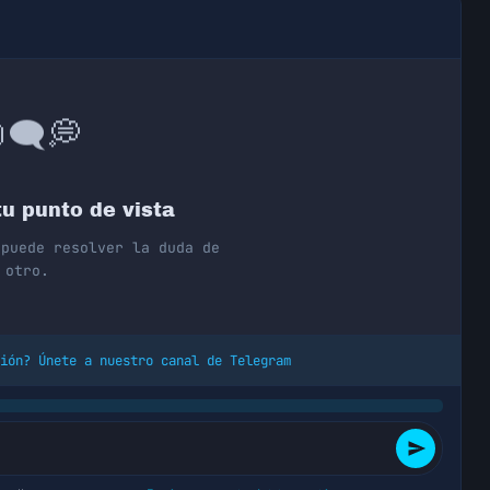
💭
🗨️

u punto de vista
 puede resolver la duda de
otro.
ión? Únete a nuestro canal de Telegram