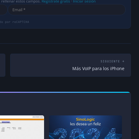
s rellenar estos campos.
Regístrate gratis
·
Iniciar sesión
SIGUIENTE →
Más VoIP para los iPhone