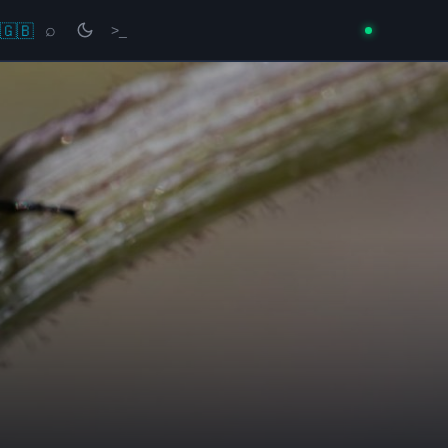
🇬🇧
⌕
>_
→