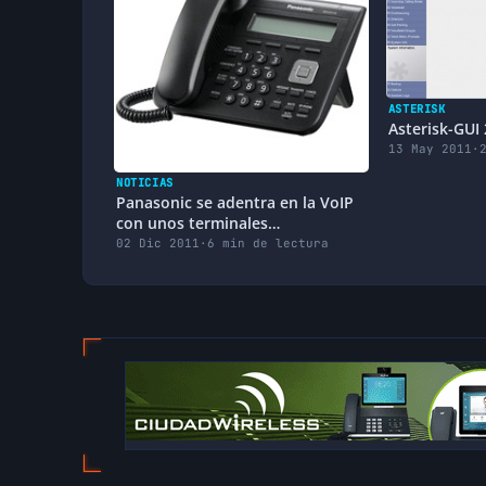
ASTERISK
Asterisk-GUI 
13 May 2011
·
NOTICIAS
Panasonic se adentra en la VoIP
con unos terminales
impresionantes
02 Dic 2011
·
6 min de lectura