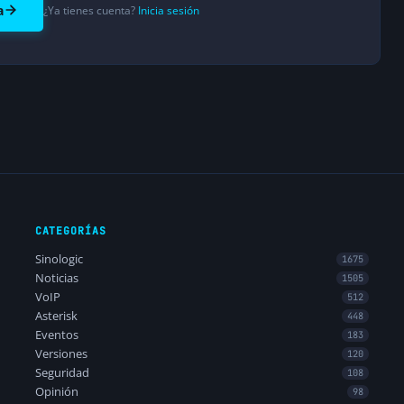
a
¿Ya tienes cuenta?
Inicia sesión
CATEGORÍAS
Sinologic
1675
Noticias
1505
VoIP
512
Asterisk
448
Eventos
183
Versiones
120
Seguridad
108
Opinión
98