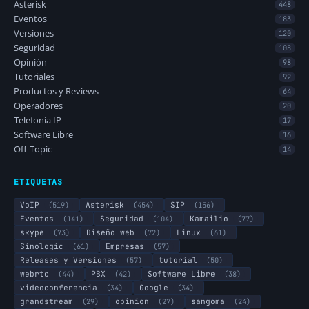
Asterisk
448
Eventos
183
Versiones
120
Seguridad
108
Opinión
98
Tutoriales
92
Productos y Reviews
64
Operadores
20
Telefonía IP
17
Software Libre
16
Off-Topic
14
ETIQUETAS
VoIP
(519)
Asterisk
(454)
SIP
(156)
Eventos
(141)
Seguridad
(104)
Kamailio
(77)
skype
(73)
Diseño web
(72)
Linux
(61)
Sinologic
(61)
Empresas
(57)
Releases y Versiones
(57)
tutorial
(50)
webrtc
(44)
PBX
(42)
Software Libre
(38)
videoconferencia
(34)
Google
(34)
grandstream
(29)
opinion
(27)
sangoma
(24)