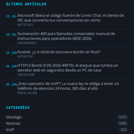
ÚLTIMOS ARTÍCULOS
Microsoft libera el código fuente de Comic Chat, el cliente de
25 JUL
IRC que convertía tus conversaciones en cómic
NOTICIAS
Numeración 400 para llamadas comerciales: manual de
20 JUL
instrucciones para operadores (BOE 2026)
OPERADORES
Rustisk: ¿y si Asterisk estuviera escrito en Rust?
25 JUN
ASTERISK
HTTP/2 Bomb (CVE-2026-49975): el ataque que tumba un
06 JUN
servidor web en segundos desde un PC de casa
SEGURIDAD
¿Eres operador de VoIP? La nueva ley te obliga a tener un
05 JUN
teléfono de atención 24 horas, 365 días al año
REGULACIÓN
CATEGORÍAS
Sinologic
1675
Noticias
1505
VoIP
512