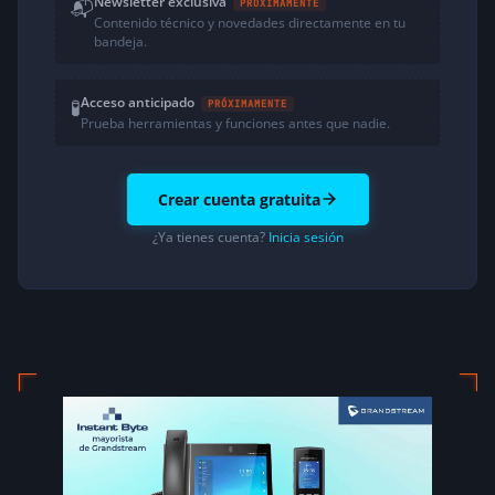
Newsletter exclusiva
📬
PRÓXIMAMENTE
Contenido técnico y novedades directamente en tu
bandeja.
Acceso anticipado
🧪
PRÓXIMAMENTE
Prueba herramientas y funciones antes que nadie.
Crear cuenta gratuita
¿Ya tienes cuenta?
Inicia sesión