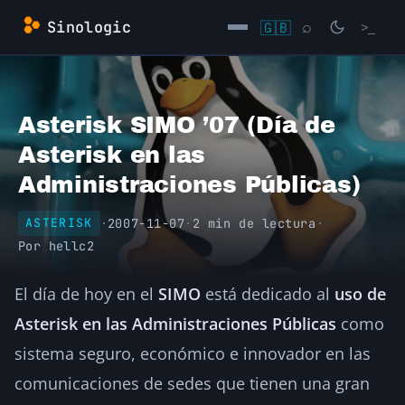
Saltar
Sinologic
🇬🇧
⌕
>_
al
contenido
→
Asterisk SIMO ’07 (Día de
Asterisk en las
Administraciones Públicas)
·
2007-11-07
·
2 min de lectura
·
ASTERISK
Por
hellc2
El día de hoy en el
SIMO
está dedicado al
uso de
Asterisk en las Administraciones Públicas
como
sistema seguro, económico e innovador en las
comunicaciones de sedes que tienen una gran