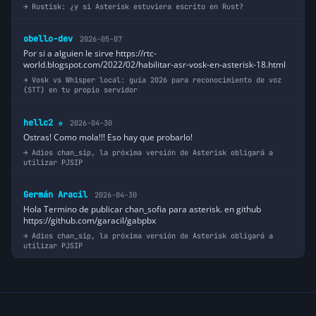
Rustisk: ¿y si Asterisk estuviera escrito en Rust?
obello-dev
2026-05-07
Por si a alguien le sirve https://rtc-
world.blogspot.com/2022/02/habilitar-asr-vosk-en-asterisk-18.html
Vosk vs Whisper local: guía 2026 para reconocimiento de voz
(STT) en tu propio servidor
hellc2
2026-04-30
⭐
Ostras! Como mola!!! Eso hay que probarlo!
Adios chan_sip, la próxima versión de Asterisk obligará a
utilizar PJSIP
Germán Aracil
2026-04-30
Hola Termino de publicar chan_sofia para asterisk. en github
https://github.com/garacil/gabpbx
Adios chan_sip, la próxima versión de Asterisk obligará a
utilizar PJSIP