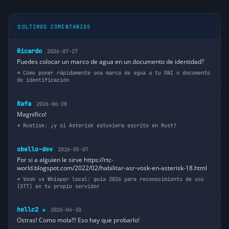
ÚLTIMOS COMENTARIOS
Ricardo
2026-07-27
Puedes colocar un marco de agua en un documento de identidad?
Cómo poner rápidamente una marca de agua a tu DNI o documento
de identificación
Rafa
2026-06-28
Magnifico!
Rustisk: ¿y si Asterisk estuviera escrito en Rust?
obello-dev
2026-05-07
Por si a alguien le sirve https://rtc-
world.blogspot.com/2022/02/habilitar-asr-vosk-en-asterisk-18.html
Vosk vs Whisper local: guía 2026 para reconocimiento de voz
(STT) en tu propio servidor
hellc2
2026-04-30
⭐
Ostras! Como mola!!! Eso hay que probarlo!