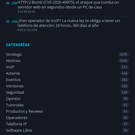
HTTP/2 Bomb (CVE-2026-49975): el ataque que tumba un
06 JUN
servidor web en segundos desde un PC de casa
SEGURIDAD
¿Eres operador de VoIP? La nueva ley te obliga a tener un
05 JUN
teléfono de atención 24 horas, 365 días al año
REGULACIÓN
CATEGORÍAS
Sinologic
1675
Noticias
1505
VoIP
512
Asterisk
448
Eventos
183
Versiones
120
Seguridad
108
Opinión
98
Tutoriales
92
Productos y Reviews
64
Operadores
20
Telefonía IP
17
Software Libre
16