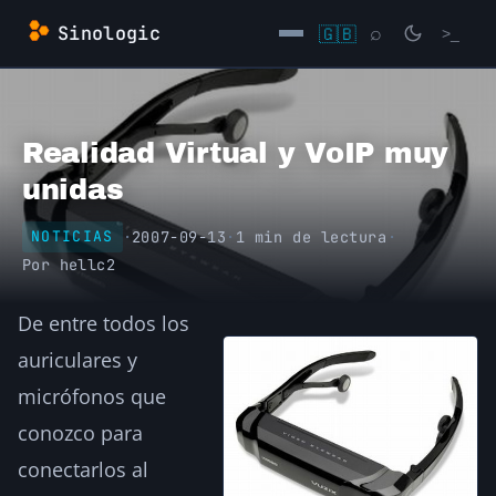
Saltar
Sinologic
🇬🇧
⌕
>_
al
contenido
→
Realidad Virtual y VoIP muy
unidas
·
2007-09-13
·
1 min de lectura
·
NOTICIAS
Por
hellc2
De entre todos los
auriculares y
micrófonos que
conozco para
conectarlos al