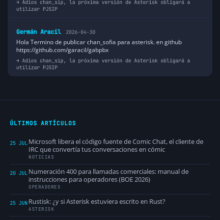
Adios chan_sip, la próxima versión de Asterisk obligará a
utilizar PJSIP
Germán Aracil
2026-04-30
Hola Termino de publicar chan_sofia para asterisk. en github
https://github.com/garacil/gabpbx
Adios chan_sip, la próxima versión de Asterisk obligará a
utilizar PJSIP
ÚLTIMOS ARTÍCULOS
Microsoft libera el código fuente de Comic Chat, el cliente de
25 JUL
IRC que convertía tus conversaciones en cómic
NOTICIAS
Numeración 400 para llamadas comerciales: manual de
20 JUL
instrucciones para operadores (BOE 2026)
OPERADORES
Rustisk: ¿y si Asterisk estuviera escrito en Rust?
25 JUN
ASTERISK