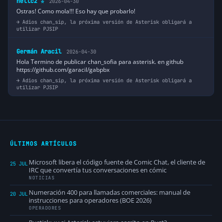
hellc2
2026-04-30
⭐
Ostras! Como mola!!! Eso hay que probarlo!
Adios chan_sip, la próxima versión de Asterisk obligará a
utilizar PJSIP
Germán Aracil
2026-04-30
Hola Termino de publicar chan_sofia para asterisk. en github
https://github.com/garacil/gabpbx
Adios chan_sip, la próxima versión de Asterisk obligará a
utilizar PJSIP
ÚLTIMOS ARTÍCULOS
Microsoft libera el código fuente de Comic Chat, el cliente de
25 JUL
IRC que convertía tus conversaciones en cómic
NOTICIAS
Numeración 400 para llamadas comerciales: manual de
20 JUL
instrucciones para operadores (BOE 2026)
OPERADORES