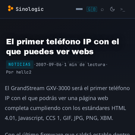
Saltar
Sinologic
🇬🇧
⌕
>_
al
contenido
→
El primer teléfono IP con el
que puedes ver webs
·
2007-09-06
·
1 min de lectura
·
NOTICIAS
Por
hellc2
El GrandStream GXV-3000 será el primer teléfono
IP con el que podrás ver una página web
completa cumpliendo con los estándares HTML
4.01, Javascript, CCS 1, GIF, JPG, PNG, XBM.
Con el último firmware que saldrá estable dentro