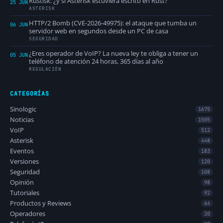
Rustisk: ¿y si Asterisk estuviera escrito en Rust?
25 JUN
ASTERISK
HTTP/2 Bomb (CVE-2026-49975): el ataque que tumba un
06 JUN
servidor web en segundos desde un PC de casa
SEGURIDAD
¿Eres operador de VoIP? La nueva ley te obliga a tener un
05 JUN
teléfono de atención 24 horas, 365 días al año
REGULACIÓN
CATEGORÍAS
Sinologic
1675
Noticias
1505
VoIP
512
Asterisk
448
Eventos
183
Versiones
120
Seguridad
108
Opinión
98
Tutoriales
92
Productos y Reviews
64
Operadores
20