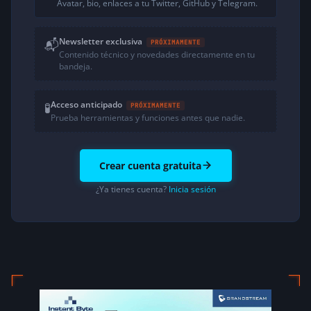
Avatar, bio, enlaces a tu Twitter, GitHub y Telegram.
Newsletter exclusiva
📬
PRÓXIMAMENTE
Contenido técnico y novedades directamente en tu
bandeja.
Acceso anticipado
🧪
PRÓXIMAMENTE
Prueba herramientas y funciones antes que nadie.
Crear cuenta gratuita
¿Ya tienes cuenta?
Inicia sesión