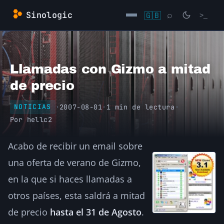
Saltar
Sinologic
🇬🇧
⌕
>_
al
contenido
→
Llamadas con Gizmo a mitad
de precio
·
2007-08-01
·
1 min de lectura
·
NOTICIAS
Por
hellc2
Acabo de recibir un email sobre
una oferta de verano de Gizmo,
en la que si haces llamadas a
otros países, esta saldrá a mitad
de precio
hasta el 31 de Agosto
.