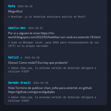
Rafa
2026-06-28
Magnifico!
Rustisk: ¿y si Asterisk estuviera escrito en Rust?
obello-dev
2026-05-07
Por si a alguien le sirve https://rtc-
world.blogspot.com/2022/02/habilitar-asr-vosk-en-asterisk-18.html
Vosk vs Whisper local: guía 2026 para reconocimiento de voz
(STT) en tu propio servidor
hellc2
2026-04-30
⭐
Ostras! Como mola!!! Eso hay que probarlo!
Adios chan_sip, la próxima versión de Asterisk obligará a
utilizar PJSIP
Germán Aracil
2026-04-30
Hola Termino de publicar chan_sofia para asterisk. en github
https://github.com/garacil/gabpbx
Adios chan_sip, la próxima versión de Asterisk obligará a
utilizar PJSIP