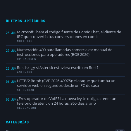
ÚLTIMOS ARTÍCULOS
Microsoft libera el código fuente de Comic Chat, el cliente de
25 JUL
IRC que convertía tus conversaciones en cómic
NOTICIAS
Numeración 400 para llamadas comerciales: manual de
20 JUL
instrucciones para operadores (BOE 2026)
OPERADORES
Rustisk: ¿y si Asterisk estuviera escrito en Rust?
25 JUN
ASTERISK
HTTP/2 Bomb (CVE-2026-49975): el ataque que tumba un
06 JUN
servidor web en segundos desde un PC de casa
SEGURIDAD
¿Eres operador de VoIP? La nueva ley te obliga a tener un
05 JUN
teléfono de atención 24 horas, 365 días al año
REGULACIÓN
CATEGORÍAS