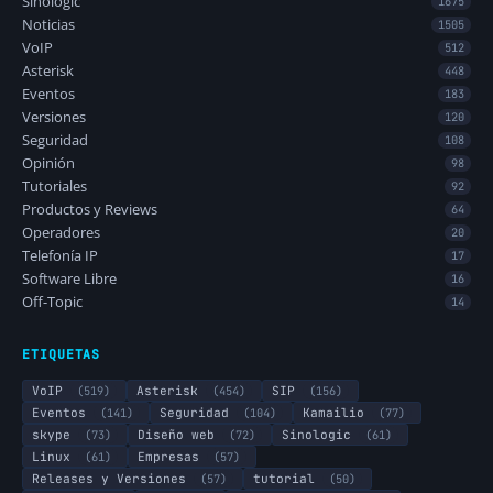
Sinologic
1675
Noticias
1505
VoIP
512
Asterisk
448
Eventos
183
Versiones
120
Seguridad
108
Opinión
98
Tutoriales
92
Productos y Reviews
64
Operadores
20
Telefonía IP
17
Software Libre
16
Off-Topic
14
ETIQUETAS
VoIP
(519)
Asterisk
(454)
SIP
(156)
Eventos
(141)
Seguridad
(104)
Kamailio
(77)
skype
(73)
Diseño web
(72)
Sinologic
(61)
Linux
(61)
Empresas
(57)
Releases y Versiones
(57)
tutorial
(50)