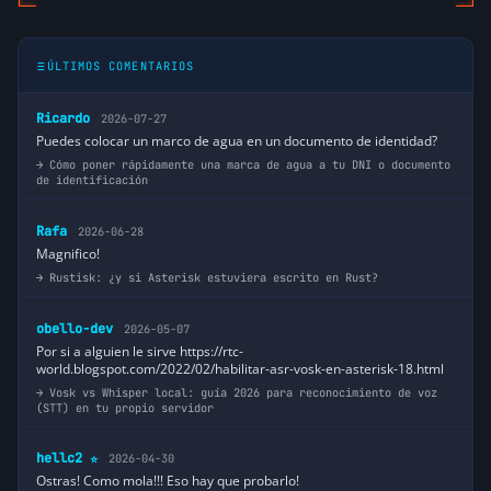
ÚLTIMOS COMENTARIOS
Ricardo
2026-07-27
Puedes colocar un marco de agua en un documento de identidad?
Cómo poner rápidamente una marca de agua a tu DNI o documento
de identificación
Rafa
2026-06-28
Magnifico!
Rustisk: ¿y si Asterisk estuviera escrito en Rust?
obello-dev
2026-05-07
Por si a alguien le sirve https://rtc-
world.blogspot.com/2022/02/habilitar-asr-vosk-en-asterisk-18.html
Vosk vs Whisper local: guía 2026 para reconocimiento de voz
(STT) en tu propio servidor
hellc2
2026-04-30
⭐
Ostras! Como mola!!! Eso hay que probarlo!