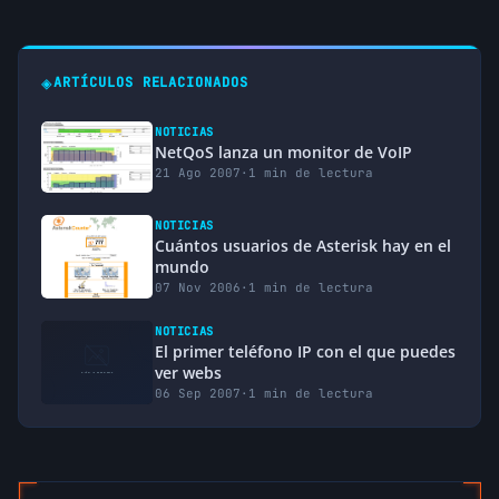
sin embargo los links que ponen no estan
funcionando, por tanto me premito dar otra
solucion para quien necesite este tipo de
◈
solucion cluster que es el Adminsparadise, les
ARTÍCULOS RELACIONADOS
dejo el link que me ayudo de forma facil a
configurar un cluster de alto rendimiento y
NOTICIAS
alta disponibilidad bajo linux ha aqui el link
NetQoS lanza un monitor de VoIP
que esta probado
21 Ago 2007
·
1 min de lectura
http://sourceforge.net/project/showfiles.php?
group_id=197285
NOTICIAS
o este otro para saber de que se trata en
Cuántos usuarios de Asterisk hay en el
principio
mundo
http://bytecoders.homelinux.com/content/cluster-
07 Nov 2006
·
1 min de lectura
de-alta-disponibilidad-asterisk.html
NOTICIAS
hace 18 años
↩ Responder
El primer teléfono IP con el que puedes
ver webs
06 Sep 2007
·
1 min de lectura