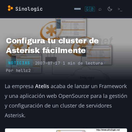
Saltar
Sinologic
🇬🇧
⌕
>_
al
contenido
→
Configura tu cluster de
Asterisk fácilmente
·
2007-07-17
·
1 min de lectura
·
NOTICIAS
Por
hellc2
La empresa
Atelis
acaba de lanzar un Framework
y una aplicación web OpenSource para la gestión
y configuración de un cluster de servidores
Asterisk.