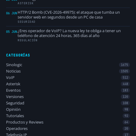
ASTERISK
HTTP/2 Bomb (CVE-2026-49975): el ataque que tumba un
06 JUN
servidor web en segundos desde un PC de casa
SEGURIDAD
¿Eres operador de VoIP? La nueva ley te obliga a tener un
05 JUN
teléfono de atención 24 horas, 365 días al año
REGULACIÓN
CATEGORÍAS
Sinologic
1675
Noticias
1505
VoIP
512
Asterisk
448
Eventos
183
Versiones
120
Seguridad
108
Opinión
98
Tutoriales
92
Productos y Reviews
64
Operadores
20
Telefonía IP
17