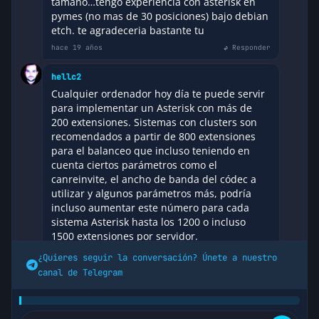
tamaño…tengo experiencia con asterisk en
pymes (no mas de 30 posiciones) bajo debian
etch. te agradeceria bastante tu
hace 19 años
↩ Responder
hellc2
Cualquier ordenador hoy día te puede servir
para implementar un Asterisk con más de
200 extensiones. Sistemas con clusters son
recomendados a partir de 800 extensiones
para el balanceo que incluso teniendo en
cuenta ciertos parámetros como el
canreinvite, el ancho de banda del códec a
utilizar y algunos parámetros más, podría
incluso aumentar este número para cada
sistema Asterisk hasta los 1200 o incluso
1500 extensiones por servidor.
hace 19 años
↩ Responder
¿Quieres seguir la conversación? Únete a nuestro
canal de Telegram
damian j. carras
muchas gracias por tu respuesta, saludos
hace 19 años
↩ Responder