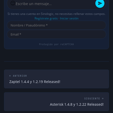
😊
David
Si tienes una cuenta en Sinologic, no necesitas rellenar estos campos.
ALTO!!!!!
Regístrate gratis
·
Iniciar sesión
200 extenciones en un callcenter significan
200 llamadas concurrentes.
el hardware necesario depende de los
codecs, de si tenes transcodificacion (pasar
de un codec a otro) si tenes placas para
conectarte (E1 T1 etc…) o si es todo voip.
una pc cualquiera NO te sirve
hace 18 años
↩ Responder
Elio Rojano
Un PC hoy día suele ser un Dual Core 2 Duo
← ANTERIOR
con al menos 2 Gb de RAM que tiene
Zaptel 1.4.4 y 1.2.19 Released!
potencia suficiente para 200 llamadas
concurrentes.
hace 18 años
↩ Responder
SIGUIENTE →
Asterisk 1.4.8 y 1.2.22 Released!
Ivan Montero
Muy atractivo el titulo de este blog, o articulo,