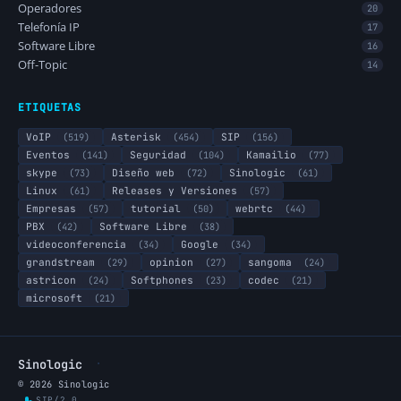
Operadores
20
Telefonía IP
17
Software Libre
16
Off-Topic
14
ETIQUETAS
VoIP
(519)
Asterisk
(454)
SIP
(156)
Eventos
(141)
Seguridad
(104)
Kamailio
(77)
skype
(73)
Diseño web
(72)
Sinologic
(61)
Linux
(61)
Releases y Versiones
(57)
Empresas
(57)
tutorial
(50)
webrtc
(44)
PBX
(42)
Software Libre
(38)
videoconferencia
(34)
Google
(34)
grandstream
(29)
opinion
(27)
sangoma
(24)
astricon
(24)
Softphones
(23)
codec
(21)
microsoft
(21)
·
Sinologic
© 2026 Sinologic
SIP/2.0