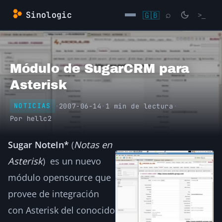
Saltar
Sinologic
🇬🇧
⌕
>_
al
contenido
→
Módulo de SugarCRM para
Asterisk
·
2007-06-14
·
1 min de lectura
·
NOTICIAS
Por
hellc2
Sugar NoteIn*
(
Notas en
Asterisk
) es un nuevo
módulo opensource que
provee de integración
con Asterisk del conocido