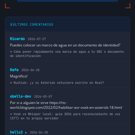
ÚLTIMOS COMENTARIOS
Ricardo
2026-07-27
Puedes colocar un marco de agua en un documento de identidad?
Cómo poner rápidamente una marca de agua a tu DNI o documento
de identificación
Rafa
2026-06-28
Magnifico!
Rustisk: ¿y si Asterisk estuviera escrito en Rust?
obello-dev
2026-05-07
Por si a alguien le sirve https://rtc-
world.blogspot.com/2022/02/habilitar-asr-vosk-en-asterisk-18.html
Vosk vs Whisper local: guía 2026 para reconocimiento de voz
(STT) en tu propio servidor
hellc2
2026-04-30
⭐