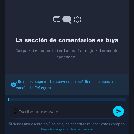
💭
🗨️
💬
La sección de comentarios es tuya
Compartir conocimiento es la mejor forma de
aprender.
¿Quieres seguir la conversación? Únete a nuestro
canal de Telegram
😊
Si tienes una cuenta en Sinologic, no necesitas rellenar estos campos.
Regístrate gratis
·
Iniciar sesión