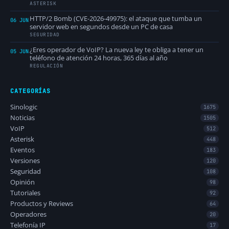
ASTERISK
HTTP/2 Bomb (CVE-2026-49975): el ataque que tumba un
06 JUN
servidor web en segundos desde un PC de casa
SEGURIDAD
¿Eres operador de VoIP? La nueva ley te obliga a tener un
05 JUN
teléfono de atención 24 horas, 365 días al año
REGULACIÓN
CATEGORÍAS
Sinologic
1675
Noticias
1505
VoIP
512
Asterisk
448
Eventos
183
Versiones
120
Seguridad
108
Opinión
98
Tutoriales
92
Productos y Reviews
64
Operadores
20
Telefonía IP
17