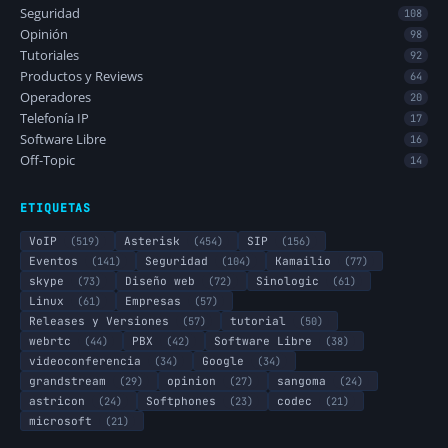
Seguridad
108
Opinión
98
Tutoriales
92
Productos y Reviews
64
Operadores
20
Telefonía IP
17
Software Libre
16
Off-Topic
14
ETIQUETAS
VoIP
(519)
Asterisk
(454)
SIP
(156)
Eventos
(141)
Seguridad
(104)
Kamailio
(77)
skype
(73)
Diseño web
(72)
Sinologic
(61)
Linux
(61)
Empresas
(57)
Releases y Versiones
(57)
tutorial
(50)
webrtc
(44)
PBX
(42)
Software Libre
(38)
videoconferencia
(34)
Google
(34)
grandstream
(29)
opinion
(27)
sangoma
(24)
astricon
(24)
Softphones
(23)
codec
(21)
microsoft
(21)