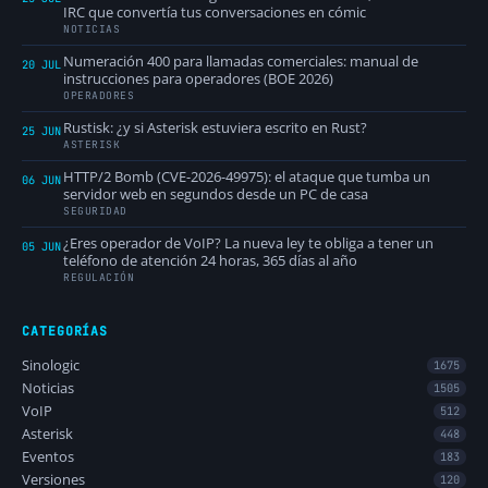
IRC que convertía tus conversaciones en cómic
NOTICIAS
Numeración 400 para llamadas comerciales: manual de
20 JUL
instrucciones para operadores (BOE 2026)
OPERADORES
Rustisk: ¿y si Asterisk estuviera escrito en Rust?
25 JUN
ASTERISK
HTTP/2 Bomb (CVE-2026-49975): el ataque que tumba un
06 JUN
servidor web en segundos desde un PC de casa
SEGURIDAD
¿Eres operador de VoIP? La nueva ley te obliga a tener un
05 JUN
teléfono de atención 24 horas, 365 días al año
REGULACIÓN
CATEGORÍAS
Sinologic
1675
Noticias
1505
VoIP
512
Asterisk
448
Eventos
183
Versiones
120