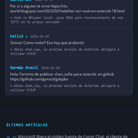
Por si a alguien le sirve https://rtc-
world.blogspot.com/2022/02/habilitar-asr-vosk-en-asterisk-18.html
Vosk vs Whisper local: guía 2026 para reconocimiento de voz
(STT) en tu propio servidor
hellc2
2026-04-30
⭐
Ostras! Como mola!!! Eso hay que probarlo!
Adios chan_sip, la próxima versión de Asterisk obligará a
utilizar PJSIP
Germán Aracil
2026-04-30
Hola Termino de publicar chan_sofia para asterisk. en github
https://github.com/garacil/gabpbx
Adios chan_sip, la próxima versión de Asterisk obligará a
utilizar PJSIP
ÚLTIMOS ARTÍCULOS
Microsoft libera el código fuente de Comic Chat, el cliente de
25 JUL