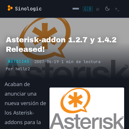
Saltar
Sinologic
🇬🇧
⌕
>_
al
contenido
→
Asterisk-addon 1.2.7 y 1.4.2
Released!
·
2007-06-19
·
1 min de lectura
·
NOTICIAS
Por
hellc2
Acaban de
anunciar una
nueva versión de
los Asterisk-
addons para la