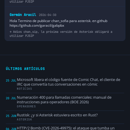
utilizar PJSIP
Germán Aracil
2026-04-30
Hola Termino de publicar chan_sofia para asterisk. en github
https://github.com/garacil/gabpbx
Adios chan_sip, la próxima versión de Asterisk obligará a
utilizar PJSIP
ÚLTIMOS ARTÍCULOS
Microsoft libera el código fuente de Comic Chat, el cliente de
25 JUL
IRC que convertía tus conversaciones en cómic
NOTICIAS
Numeración 400 para llamadas comerciales: manual de
20 JUL
instrucciones para operadores (BOE 2026)
OPERADORES
Rustisk: ¿y si Asterisk estuviera escrito en Rust?
25 JUN
ASTERISK
HTTP/2 Bomb (CVE-2026-49975): el ataque que tumba un
06 JUN