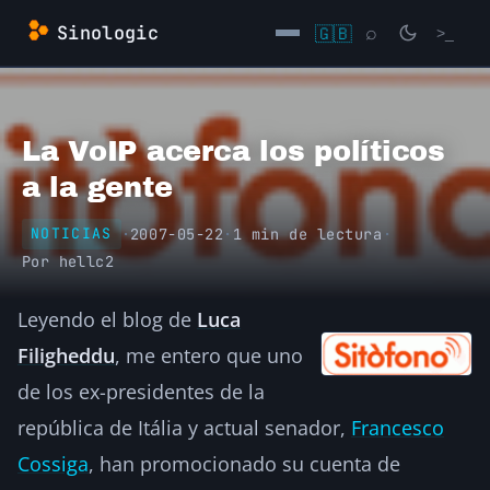
Saltar
Sinologic
🇬🇧
⌕
>_
al
contenido
→
La VoIP acerca los políticos
a la gente
·
2007-05-22
·
1 min de lectura
·
NOTICIAS
Por
hellc2
Leyendo el blog de
Luca
Filigheddu
, me entero que uno
de los ex-presidentes de la
república de Itália y actual senador,
Francesco
Cossiga
, han promocionado su cuenta de