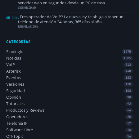
servidor web en segundos desde un PC de casa
SEGURIDAD
¿Eres operador de VoIP? La nueva ley te obliga a tener un
05 JUN
teléfono de atención 24 horas, 365 días al año
REGULACIÓN
CATEGORÍAS
Sinologic
1675
Noticias
1505
VoIP
512
Asterisk
448
Eventos
183
Versiones
120
Seguridad
108
Opinión
98
Tutoriales
92
Productos y Reviews
64
Operadores
20
Telefonía IP
17
Software Libre
16
Off-Topic
14