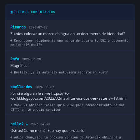
ÚLTIMOS COMENTARIOS
Ricardo
2026-07-27
Puedes colocar un marco de agua en un documento de identidad?
Cómo poner rápidamente una marca de agua a tu DNI o documento
de identificación
Rafa
2026-06-28
Magnifico!
Rustisk: ¿y si Asterisk estuviera escrito en Rust?
obello-dev
2026-05-07
Por si a alguien le sirve https://rtc-
world.blogspot.com/2022/02/habilitar-asr-vosk-en-asterisk-18.html
Vosk vs Whisper local: guía 2026 para reconocimiento de voz
(STT) en tu propio servidor
hellc2
2026-04-30
⭐
Ostras! Como mola!!! Eso hay que probarlo!
Adios chan_sip, la próxima versión de Asterisk obligará a