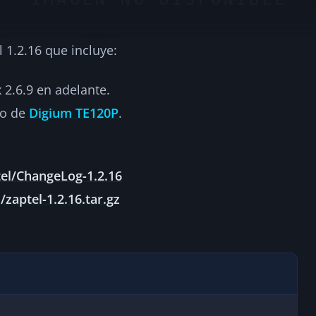
 1.2.16 que incluye:
leased!
2.6.9 en adelante.
2
io de
Digium TE120P
.
tel/ChangeLog-1.2.16
zaptel-1.2.16.tar.gz