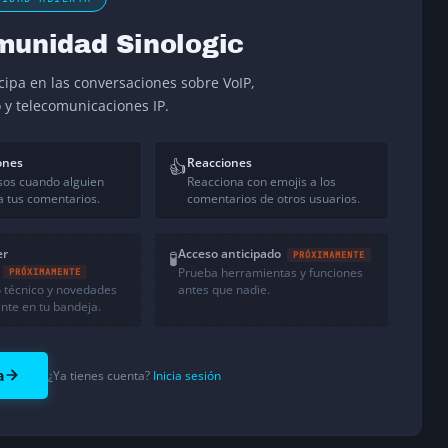
munidad Sinologic
icipa en las conversaciones sobre VoIP,
o y telecomunicaciones IP.
ones
Reacciones
👍
sos cuando alguien
Reacciona con emojis a los
 tus comentarios.
comentarios de otros usuarios.
er
Acceso anticipado
🧪
PRÓXIMAMENTE
Prueba herramientas y funciones
PRÓXIMAMENTE
 técnico y novedades
antes que nadie.
nte en tu bandeja.
a
¿Ya tienes cuenta?
Inicia sesión