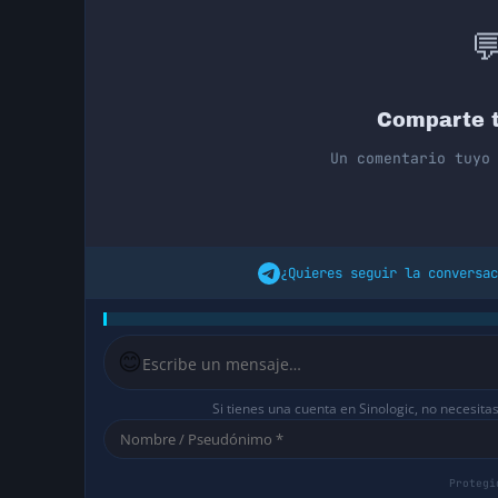

Comparte t
Un comentario tuyo
¿Quieres seguir la conversac
😊
Si tienes una cuenta en Sinologic, no necesita