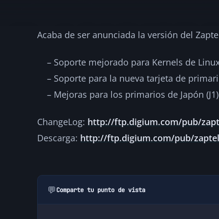
Acaba de ser anunciada la versión del Zaptel
Zaptel 1.2.16 Re
– Soporte mejorado para Kernels de Linux 
·
2007-03-20
·
1 min de lectura
·
Por
hellc
NOTICIAS
– Soporte para la nueva tarjeta de primar
– Mejoras para los primarios de Japón (J1)
ChangeLog:
http://ftp.digium.com/pub/zap
Descarga:
http://ftp.digium.com/pub/zaptel/
💬
Comparte tu punto de vista