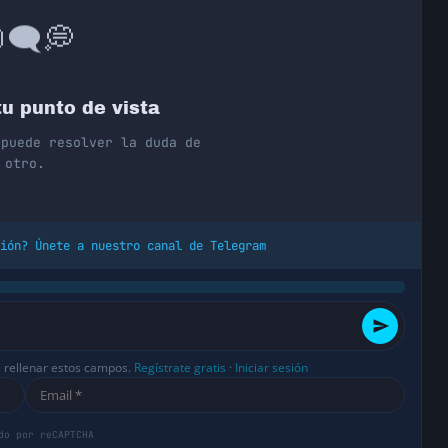
💭
🗨️

u punto de vista
 puede resolver la duda de
otro.
ión? Únete a nuestro canal de Telegram
s rellenar estos campos.
Regístrate gratis
·
Iniciar sesión