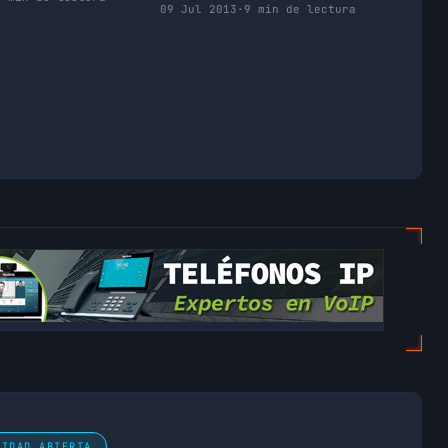
09 Jul 2013
·
9 min de lectura
NIDAD ABIERTA