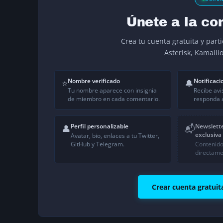
Únete a la co
Crea tu cuenta gratuita y part
Asterisk, Kamaili
Nombre verificado
Notificaci
⭐
🔔
Tu nombre aparece con insignia
Recibe avi
de miembro en cada comentario.
responda a
Perfil personalizable
Newslett
👤
📬
exclusiva
Avatar, bio, enlaces a tu Twitter,
GitHub y Telegram.
Contenido
directame
Crear cuenta gratuit