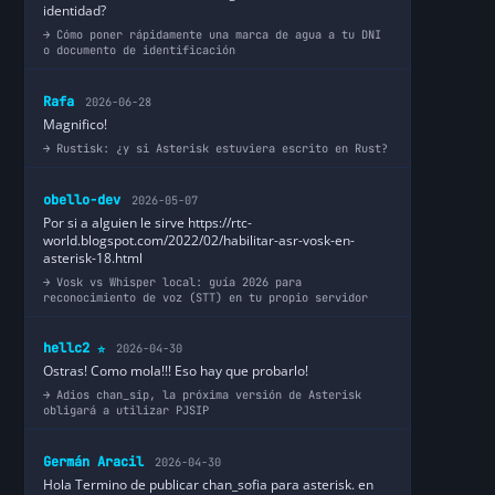
identidad?
Cómo poner rápidamente una marca de agua a tu DNI
o documento de identificación
Rafa
2026-06-28
Magnifico!
Rustisk: ¿y si Asterisk estuviera escrito en Rust?
obello-dev
2026-05-07
Por si a alguien le sirve https://rtc-
world.blogspot.com/2022/02/habilitar-asr-vosk-en-
asterisk-18.html
Vosk vs Whisper local: guía 2026 para
reconocimiento de voz (STT) en tu propio servidor
hellc2
2026-04-30
⭐
Ostras! Como mola!!! Eso hay que probarlo!
Adios chan_sip, la próxima versión de Asterisk
obligará a utilizar PJSIP
Germán Aracil
2026-04-30
Hola Termino de publicar chan_sofia para asterisk. en