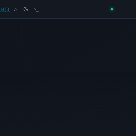
🇬🇧
⌕
>_
→