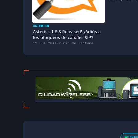
ASTERISK
Asterisk 1.8.5 Released! ¿Adiós a
los bloqueos de canales SIP?
12 Jul 2011
·
2 min de lectura
COMU