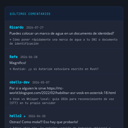
ÚLTIMOS COMENTARIOS
Ricardo
2026-07-27
Puedes colocar un marco de agua en un documento de identidad?
Cómo poner rápidamente una marca de agua a tu DNI o documento
de identificación
Rafa
2026-06-28
Magnifico!
Rustisk: ¿y si Asterisk estuviera escrito en Rust?
obello-dev
2026-05-07
Por si a alguien le sirve https://rtc-
world.blogspot.com/2022/02/habilitar-asr-vosk-en-asterisk-18.html
Vosk vs Whisper local: guía 2026 para reconocimiento de voz
(STT) en tu propio servidor
hellc2
2026-04-30
⭐
Ostras! Como mola!!! Eso hay que probarlo!