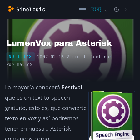
Saltar
Sinologic
🇬🇧
⌕
>_
al
contenido
→
LumenVox para Asterisk
·
2007-02-16
·
2 min de lectura
·
NOTICIAS
Por
hellc2
La mayoría conocerá
Festival
que es un text-to-speech
gratuito, esto es, que convierte
texto en voz y así podremos
tener en nuestro Asterisk
comandos como: