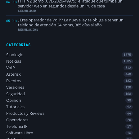
HTTP/2 Bomb (CVE-2026-49975): el ataque que tumba un
06 JUN
servidor web en segundos desde un PC de casa
SEGURIDAD
¿Eres operador de VoIP? La nueva ley te obliga a tener un
05 JUN
teléfono de atención 24 horas, 365 días al año
REGULACIÓN
CATEGORÍAS
Sinologic
1675
Noticias
1505
VoIP
512
Asterisk
448
Eventos
183
Versiones
120
Seguridad
108
Opinión
98
Tutoriales
92
Productos y Reviews
64
Operadores
20
Telefonía IP
17
Software Libre
16