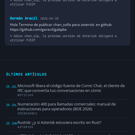
Adios chan_sip, la próxima versión de Asterisk obligará a
utilizar PJSIP
Germán Aracil
2026-04-30
Hola Termino de publicar chan_sofia para asterisk. en github
https://github.com/garacil/gabpbx
Adios chan_sip, la próxima versión de Asterisk obligará a
utilizar PJSIP
ÚLTIMOS ARTÍCULOS
Microsoft libera el código fuente de Comic Chat, el cliente de
25 JUL
IRC que convertía tus conversaciones en cómic
NOTICIAS
Numeración 400 para llamadas comerciales: manual de
20 JUL
instrucciones para operadores (BOE 2026)
OPERADORES
Rustisk: ¿y si Asterisk estuviera escrito en Rust?
25 JUN
ASTERISK