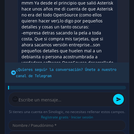
mmm Ya desde el principio que salió Asterisk
hace unos años me di cuenta de que Asterisk
no era del todo OpenSource (como ellos
quieren hacer ver),lo digo por pequeños
detalles y cosas un tanto oscuras:
-empresa detras sacando la pela a toda
costa. Que si compra mis tarjetas, que si
ahora sacamos versión entreprise…son
pequeños detalles que huelen mal a un
debianita o persona acostrumbrada a
verdadero software OpenSource desarrollado
por la comunidad.
¿Quieres seguir la conversación? Únete a nuestro
-poca documentación y poco actualizada
canal de Telegram
(despues del libro TOF no salio nada y ya esta
un poco desfasao….y voip-info es donde hay
mas información y no es de Digium).
-colaboración con muchas RESERVAS en
😊
todos los foros (sobre todo en los de habla
inglesa)…sobre todo para un linuxero
Si tienes una cuenta en Sinologic, no necesitas rellenar estos campos.
acostumbrado a compartir toda la
Regístrate gratis
·
Iniciar sesión
información SIN RESERVAS…(los que vienen
de guindous a lo mejor no se dan mucho