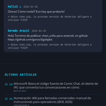
hellc2
2026-04-30
⭐
Ostras! Como mola!!! Eso hay que probarlo!
Adios chan_sip, la próxima versión de Asterisk obligará a
utilizar PJSIP
Germán Aracil
2026-04-30
Hola Termino de publicar chan_sofia para asterisk. en github
https://github.com/garacil/gabpbx
Adios chan_sip, la próxima versión de Asterisk obligará a
utilizar PJSIP
ÚLTIMOS ARTÍCULOS
Microsoft libera el código fuente de Comic Chat, el cliente de
25 JUL
IRC que convertía tus conversaciones en cómic
NOTICIAS
Numeración 400 para llamadas comerciales: manual de
20 JUL
instrucciones para operadores (BOE 2026)
OPERADORES