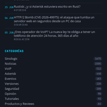
Rustisk: ¿y si Asterisk estuviera escrito en Rust?
25 JUN
ASTERISK
HTTP/2 Bomb (CVE-2026-49975): el ataque que tumba un
06 JUN
servidor web en segundos desde un PC de casa
SEGURIDAD
¿Eres operador de VoIP? La nueva ley te obliga a tener un
05 JUN
teléfono de atención 24 horas, 365 días al año
REGULACIÓN
CATEGORÍAS
Sinologic
1675
Noticias
1505
VoIP
512
Asterisk
448
Eventos
183
Versiones
120
Seguridad
108
Opinión
98
Tutoriales
92
Productos y Reviews
64