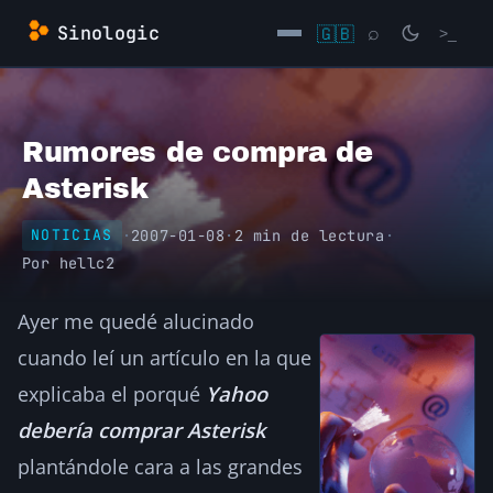
Saltar
Sinologic
🇬🇧
⌕
>_
al
contenido
→
Rumores de compra de
Asterisk
·
2007-01-08
·
2 min de lectura
·
NOTICIAS
Por
hellc2
Ayer me quedé alucinado
cuando leí un artículo en la que
explicaba el porqué
Yahoo
debería comprar Asterisk
plantándole cara a las grandes