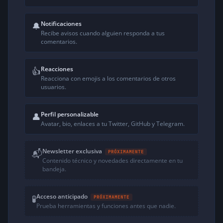
Se me olvidaba… un ejemplo aun más
curioso…
Notificaciones
🔔
Fonality compra «TrixBox» que es una
Recibe avisos cuando alguien responda a tus
distribución opensource basada en CentOS y
comentarios.
que incluye Asterisk y FreePBX.
🙂
Reacciones
👍
Un saludo
Reacciona con emojis a los comentarios de otros
usuarios.
hace 20 años
↩ Responder
Perfil personalizable
👤
Avatar, bio, enlaces a tu Twitter, GitHub y Telegram.
Newsletter exclusiva
📬
PRÓXIMAMENTE
Contenido técnico y novedades directamente en tu
bandeja.
Acceso anticipado
🧪
PRÓXIMAMENTE
Prueba herramientas y funciones antes que nadie.