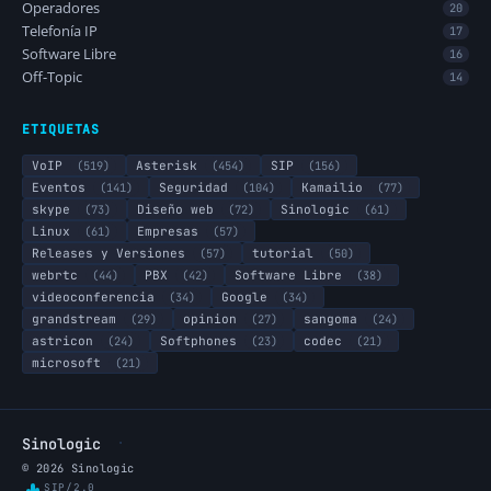
Operadores
20
Telefonía IP
17
Software Libre
16
Off-Topic
14
ETIQUETAS
VoIP
(519)
Asterisk
(454)
SIP
(156)
Eventos
(141)
Seguridad
(104)
Kamailio
(77)
skype
(73)
Diseño web
(72)
Sinologic
(61)
Linux
(61)
Empresas
(57)
Releases y Versiones
(57)
tutorial
(50)
webrtc
(44)
PBX
(42)
Software Libre
(38)
videoconferencia
(34)
Google
(34)
grandstream
(29)
opinion
(27)
sangoma
(24)
astricon
(24)
Softphones
(23)
codec
(21)
microsoft
(21)
·
Sinologic
© 2026 Sinologic
SIP/2.0