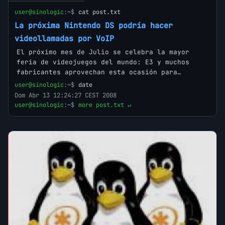
user@sinologic
:
~
$
cat post.txt
La próxima Nintendo DS podría hacer
videollamadas por VoIP
El próximo mes de Julio se celebra la mayor
feria de videojuegos del mundo: E3 y muchos
fabricantes aprovechan esta ocasión para…
user@sinologic
:
~
$
date
Dom Abr 13 12:24:27 CEST 2008
user@sinologic
:
~
$
more post.txt ↵