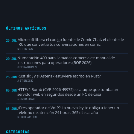
ÚLTIMOS ARTÍCULOS
Microsoft libera el código fuente de Comic Chat, el cliente de
25 JUL
IRC que convertía tus conversaciones en cómic
NOTICIAS
Numeración 400 para llamadas comerciales: manual de
20 JUL
instrucciones para operadores (BOE 2026)
OPERADORES
Rustisk: ¿y si Asterisk estuviera escrito en Rust?
25 JUN
ASTERISK
HTTP/2 Bomb (CVE-2026-49975): el ataque que tumba un
06 JUN
servidor web en segundos desde un PC de casa
SEGURIDAD
¿Eres operador de VoIP? La nueva ley te obliga a tener un
05 JUN
teléfono de atención 24 horas, 365 días al año
REGULACIÓN
CATEGORÍAS