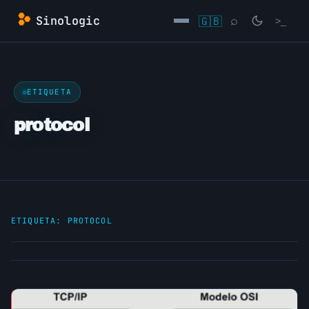
Saltar
Sinologic
🇬🇧
⌕
>_
al
contenido
→
ETIQUETA
protocol
ETIQUETA:
PROTOCOL