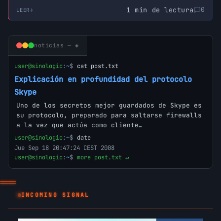
1 min de lectura
0
LEER
noticias — ◈
user@sinologic
:
~
$
cat post.txt
Explicación en profundidad del protocolo
Skype
Uno de los secretos mejor guardados de Skype es
su protocolo, preparado para saltarse firewalls
a la vez que actúa como cliente…
user@sinologic
:
~
$
date
Jue Sep 18 20:47:24 CEST 2008
user@sinologic
:
~
$
more post.txt ↵
_
INCOMING SIGNAL