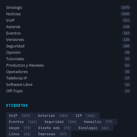
Sinologic
1675
Noticias
1505
VoIP
512
Asterisk
448
Eventos
183
Versiones
120
Seguridad
108
Opinión
98
Tutoriales
92
Productos y Reviews
64
Operadores
20
Telefonía IP
17
Software Libre
16
Off-Topic
14
ETIQUETAS
VoIP
(519)
Asterisk
(454)
SIP
(156)
Eventos
(141)
Seguridad
(104)
Kamailio
(77)
skype
(73)
Diseño web
(72)
Sinologic
(61)
Linux
(61)
Empresas
(57)