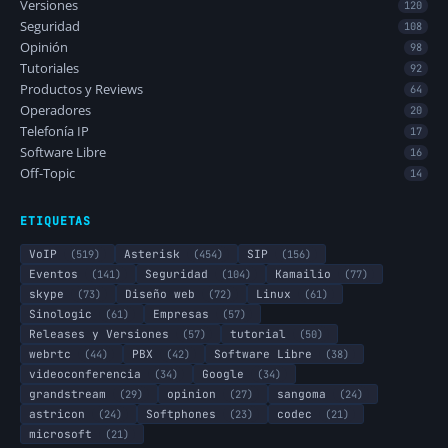
Versiones
120
Seguridad
108
Opinión
98
Tutoriales
92
Productos y Reviews
64
Operadores
20
Telefonía IP
17
Software Libre
16
Off-Topic
14
ETIQUETAS
VoIP
(519)
Asterisk
(454)
SIP
(156)
Eventos
(141)
Seguridad
(104)
Kamailio
(77)
skype
(73)
Diseño web
(72)
Linux
(61)
Sinologic
(61)
Empresas
(57)
Releases y Versiones
(57)
tutorial
(50)
webrtc
(44)
PBX
(42)
Software Libre
(38)
videoconferencia
(34)
Google
(34)
grandstream
(29)
opinion
(27)
sangoma
(24)
astricon
(24)
Softphones
(23)
codec
(21)
microsoft
(21)