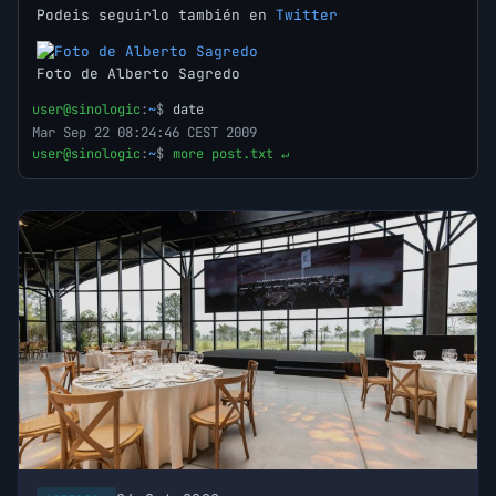
Podeis seguirlo también en
Twitter
Foto de Alberto Sagredo
user@sinologic
:
~
$
date
Mar Sep 22 08:24:46 CEST 2009
user@sinologic
:
~
$
more post.txt ↵