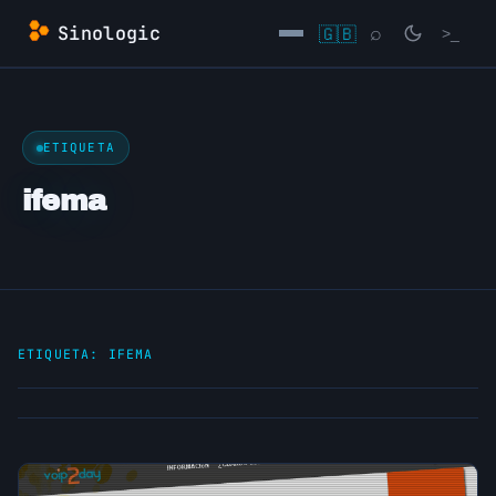
Saltar
Sinologic
🇬🇧
⌕
>_
al
contenido
→
ETIQUETA
ifema
ETIQUETA:
IFEMA