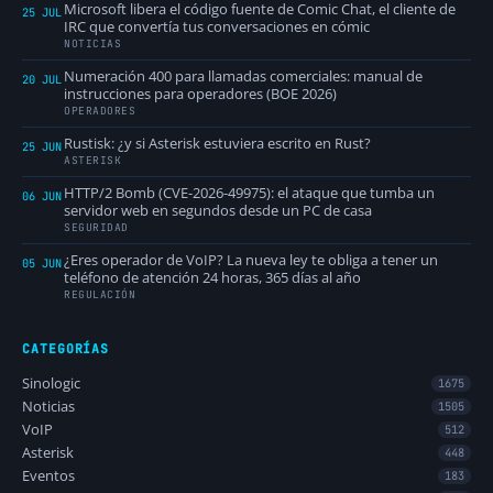
Microsoft libera el código fuente de Comic Chat, el cliente de
25 JUL
IRC que convertía tus conversaciones en cómic
NOTICIAS
Numeración 400 para llamadas comerciales: manual de
20 JUL
instrucciones para operadores (BOE 2026)
OPERADORES
Rustisk: ¿y si Asterisk estuviera escrito en Rust?
25 JUN
ASTERISK
HTTP/2 Bomb (CVE-2026-49975): el ataque que tumba un
06 JUN
servidor web en segundos desde un PC de casa
SEGURIDAD
¿Eres operador de VoIP? La nueva ley te obliga a tener un
05 JUN
teléfono de atención 24 horas, 365 días al año
REGULACIÓN
CATEGORÍAS
Sinologic
1675
Noticias
1505
VoIP
512
Asterisk
448
Eventos
183