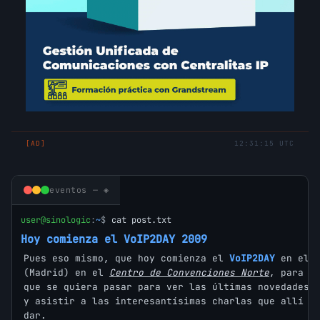
[AD]
12:31:15 UTC
eventos — ◈
user@sinologic
:
~
$
cat post.txt
Hoy comienza el VoIP2DAY 2009
Pues eso mismo, que hoy comienza el
VoIP2DAY
en el
(Madrid) en el
Centro de Convenciones Norte
, para t
que se quiera pasar para ver las últimas novedades 
y asistir a las interesantísimas charlas que allí s
dar.