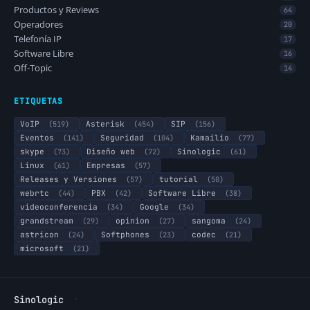
Productos y Reviews
64
Operadores
20
Telefonía IP
17
Software Libre
16
Off-Topic
14
ETIQUETAS
VoIP
(519)
Asterisk
(454)
SIP
(156)
Eventos
(141)
Seguridad
(104)
Kamailio
(77)
skype
(73)
Diseño web
(72)
Sinologic
(61)
Linux
(61)
Empresas
(57)
Releases y Versiones
(57)
tutorial
(50)
webrtc
(44)
PBX
(42)
Software Libre
(38)
videoconferencia
(34)
Google
(34)
grandstream
(29)
opinion
(27)
sangoma
(24)
astricon
(24)
Softphones
(23)
codec
(21)
microsoft
(21)
·
Sinologic