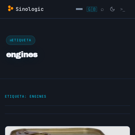
Saltar
Sinologic
🇬🇧
⌕
>_
al
contenido
→
ETIQUETA
engines
ETIQUETA:
ENGINES