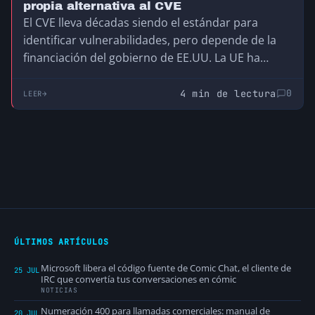
propia alternativa al CVE
El CVE lleva décadas siendo el estándar para
identificar vulnerabilidades, pero depende de la
financiación del gobierno de EE.UU. La UE ha
creado el GCVE, su propia alternativa
descentralizada y compatible, para no depender
4 min de lectura
0
LEER
de una infraestructura que no controla.
ÚLTIMOS ARTÍCULOS
Microsoft libera el código fuente de Comic Chat, el cliente de
25 JUL
IRC que convertía tus conversaciones en cómic
NOTICIAS
Numeración 400 para llamadas comerciales: manual de
20 JUL