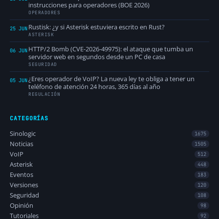
instrucciones para operadores (BOE 2026)
OPERADORES
Rustisk: ¿y si Asterisk estuviera escrito en Rust?
25 JUN
ASTERISK
HTTP/2 Bomb (CVE-2026-49975): el ataque que tumba un
06 JUN
servidor web en segundos desde un PC de casa
SEGURIDAD
¿Eres operador de VoIP? La nueva ley te obliga a tener un
05 JUN
teléfono de atención 24 horas, 365 días al año
REGULACIÓN
CATEGORÍAS
Sinologic
1675
Noticias
1505
VoIP
512
Asterisk
448
Eventos
183
Versiones
120
Seguridad
108
Opinión
98
Tutoriales
92