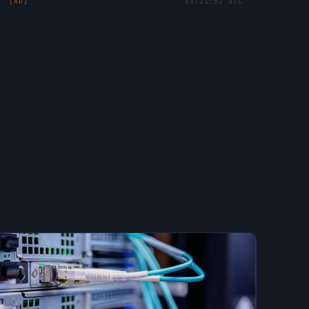
[AD]
03:21:52 UTC