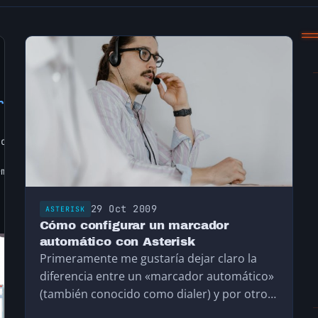
r
 con
a una
mite
e a
o
29 Oct 2009
ASTERISK
Cómo configurar un marcador
automático con Asterisk
Primeramente me gustaría dejar claro la
diferencia entre un «marcador automático»
(también conocido como dialer) y por otro
lado lo que es…