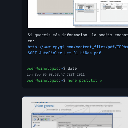
Si queréis más información, la podéis encon
en:
http://www.epygi.com/content_files/pdf/IPPb
SOFT-AutoDialer-Let-01-HiRes.pdf
user@sinologic
:
~
$
date
Lun Sep 05 08:59:47 CEST 2011
user@sinologic
:
~
$
more post.txt ↵