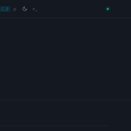
🇬🇧
⌕
>_
→