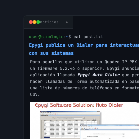
noticias — ◈
user@sinologic
:
~
$
cat post.txt
Epygi publica un Dialer para interactua
con sus sistemas
Para aquellos que utilizan un Quadro IP PBX
un firmware 5.2.46 o superior, Epygi anunci
aplicación llamada
Epygi Auto Dialer
que per
hacer llamadas de forma automatizada en bas
una lista de números de teléfonos en format
CSV.