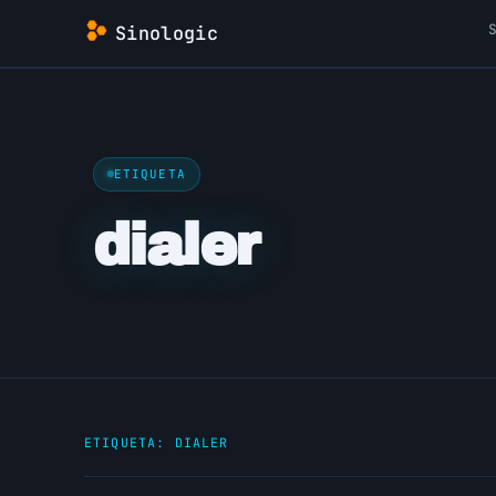
Saltar
Sinologic
al
contenido
ETIQUETA
dialer
ETIQUETA:
DIALER