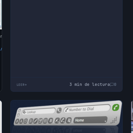
trar
x/TD-
3 min de lectura
0
LEER