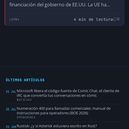
financiación del gobierno de EE.UU. La UE ha
creado el GCVE, su propia alternativa
descentralizada y compatible, para no depender
4 min de lectura
0
LEER
de una infraestructura que no controla.
ÚLTIMOS ARTÍCULOS
Microsoft libera el código fuente de Comic Chat, el cliente de
25 JUL
IRC que convertía tus conversaciones en cómic
NOTICIAS
Numeración 400 para llamadas comerciales: manual de
20 JUL
instrucciones para operadores (BOE 2026)
OPERADORES
Rustisk: ¿y si Asterisk estuviera escrito en Rust?
25 JUN