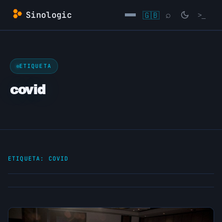
Saltar
Sinologic
🇬🇧
⌕
>_
al
contenido
→
ETIQUETA
covid
ETIQUETA:
COVID