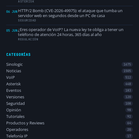
ASTERISK
HTTP/2 Bomb (CVE-2026-49975): el ataque que tumba un
06 JUN
servidor web en segundos desde un PC de casa
SEGURIDAD
¿Eres operador de VoIP? La nueva ley te obliga a tener un
05 JUN
teléfono de atención 24 horas, 365 días al año
REGULACIÓN
CATEGORÍAS
Sinologic
1675
Noticias
1505
VoIP
512
Asterisk
448
Eventos
183
Versiones
120
Seguridad
108
Opinión
98
Tutoriales
92
Productos y Reviews
64
Operadores
20
Telefonía IP
17