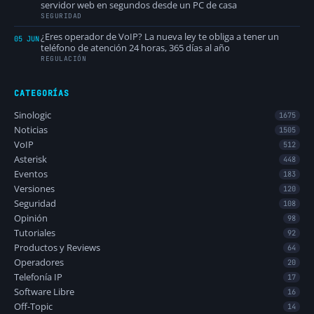
servidor web en segundos desde un PC de casa
SEGURIDAD
¿Eres operador de VoIP? La nueva ley te obliga a tener un
05 JUN
teléfono de atención 24 horas, 365 días al año
REGULACIÓN
CATEGORÍAS
Sinologic
1675
Noticias
1505
VoIP
512
Asterisk
448
Eventos
183
Versiones
120
Seguridad
108
Opinión
98
Tutoriales
92
Productos y Reviews
64
Operadores
20
Telefonía IP
17
Software Libre
16
Off-Topic
14