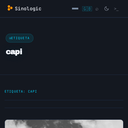
Saltar
Sinologic
🇬🇧
⌕
>_
al
contenido
→
ETIQUETA
capi
ETIQUETA:
CAPI