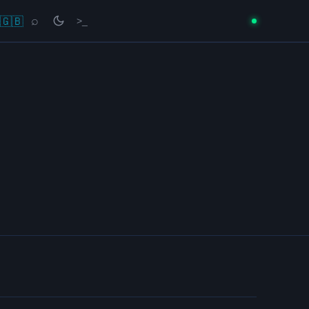
🇬🇧
⌕
>_
→