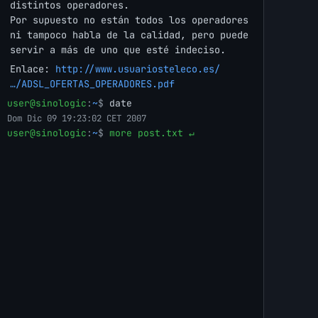
distintos operadores.
Por supuesto no están todos los operadores
ni tampoco habla de la calidad, pero puede
servir a más de uno que esté indeciso.
Enlace:
http://www.usuariosteleco.es/
…/ADSL_OFERTAS_OPERADORES.pdf
user@sinologic
:
~
$
date
Dom Dic 09 19:23:02 CET 2007
user@sinologic
:
~
$
more post.txt ↵