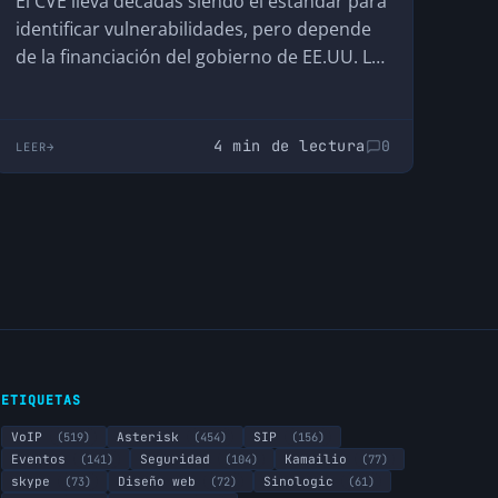
El CVE lleva décadas siendo el estándar para
identificar vulnerabilidades, pero depende
de la financiación del gobierno de EE.UU. La
UE ha creado el GCVE, su propia alternativa
descentralizada y compatible, para no
depender de una infraestructura que no
4 min de lectura
0
LEER
controla.
ETIQUETAS
VoIP
(519)
Asterisk
(454)
SIP
(156)
Eventos
(141)
Seguridad
(104)
Kamailio
(77)
skype
(73)
Diseño web
(72)
Sinologic
(61)