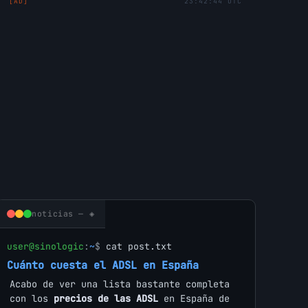
[AD]
23:42:44 UTC
noticias — ◈
user@sinologic
:
~
$
cat post.txt
Cuánto cuesta el ADSL en España
Acabo de ver una lista bastante completa
con los
precios de las ADSL
en España de