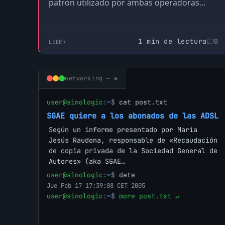
patrón utilizado por ambas operadoras
para configurar las…
1 min de lectura
0
LEER
networking — ◈
user@sinologic
:
~
$
cat post.txt
SGAE quiere a los abonados de las ADSL
Según un informe presentado por María
Jesús Raudona, responsable de «Recaudación
de copia privada de la Sociedad General de
Autores» (aka SGAE…
user@sinologic
:
~
$
date
Jue Feb 17 17:39:08 CET 2005
user@sinologic
:
~
$
more post.txt ↵