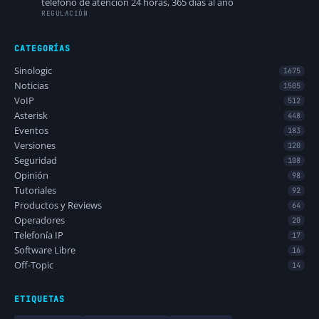
teléfono de atención 24 horas, 365 días al año
REGULACIÓN
CATEGORÍAS
Sinologic
1675
Noticias
1505
VoIP
512
Asterisk
448
Eventos
183
Versiones
120
Seguridad
108
Opinión
98
Tutoriales
92
Productos y Reviews
64
Operadores
20
Telefonía IP
17
Software Libre
16
Off-Topic
14
ETIQUETAS