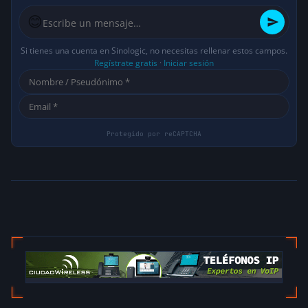
😊
Si tienes una cuenta en Sinologic, no necesitas rellenar estos campos.
Regístrate gratis
·
Iniciar sesión