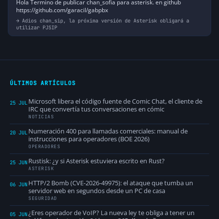
Hola Termino de publicar chan_sofia para asterisk. en github
https://github.com/garacil/gabpbx
Adios chan_sip, la próxima versión de Asterisk obligará a
utilizar PJSIP
ÚLTIMOS ARTÍCULOS
Microsoft libera el código fuente de Comic Chat, el cliente de
25 JUL
IRC que convertía tus conversaciones en cómic
NOTICIAS
Numeración 400 para llamadas comerciales: manual de
20 JUL
instrucciones para operadores (BOE 2026)
OPERADORES
Rustisk: ¿y si Asterisk estuviera escrito en Rust?
25 JUN
ASTERISK
HTTP/2 Bomb (CVE-2026-49975): el ataque que tumba un
06 JUN
servidor web en segundos desde un PC de casa
SEGURIDAD
¿Eres operador de VoIP? La nueva ley te obliga a tener un
05 JUN