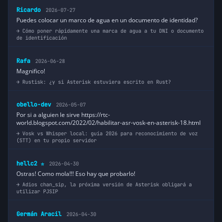
Ricardo
2026-07-27
Puedes colocar un marco de agua en un documento de identidad?
Cómo poner rápidamente una marca de agua a tu DNI o documento
de identificación
Rafa
2026-06-28
Magnifico!
Rustisk: ¿y si Asterisk estuviera escrito en Rust?
obello-dev
2026-05-07
Por si a alguien le sirve https://rtc-
world.blogspot.com/2022/02/habilitar-asr-vosk-en-asterisk-18.html
Vosk vs Whisper local: guía 2026 para reconocimiento de voz
(STT) en tu propio servidor
hellc2
2026-04-30
⭐
Ostras! Como mola!!! Eso hay que probarlo!
Adios chan_sip, la próxima versión de Asterisk obligará a
utilizar PJSIP
Germán Aracil
2026-04-30