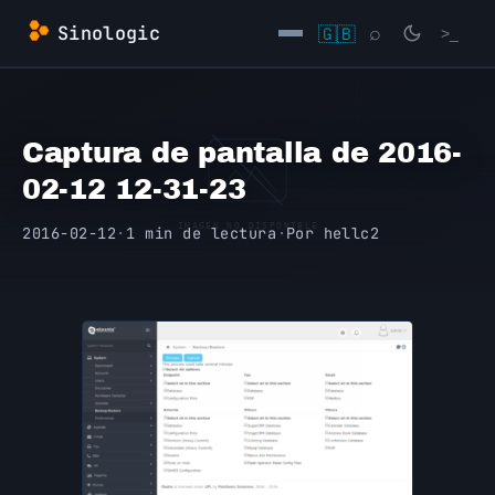
Saltar
Sinologic
🇬🇧
⌕
>_
al
contenido
→
Captura de pantalla de 2016-
02-12 12-31-23
2016-02-12
·
1 min de lectura
·
Por
hellc2