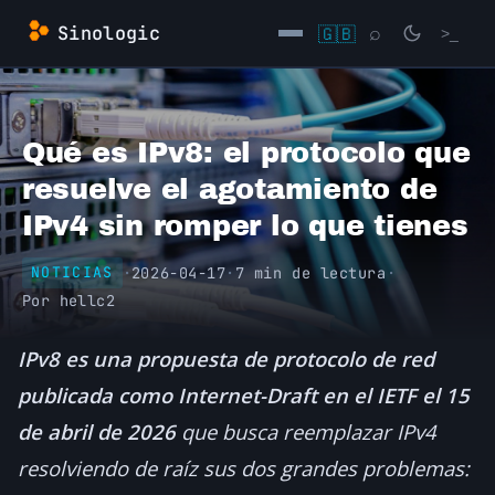
Saltar
Sinologic
🇬🇧
⌕
>_
al
contenido
→
Qué es IPv8: el protocolo que
resuelve el agotamiento de
IPv4 sin romper lo que tienes
·
2026-04-17
·
7 min de lectura
·
NOTICIAS
Por
hellc2
IPv8 es una propuesta de protocolo de red
publicada como Internet-Draft en el IETF el 15
de abril de 2026
que busca reemplazar IPv4
resolviendo de raíz sus dos grandes problemas: