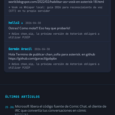
world.blogspot.com/2022/02/habilitar-asr-vosk-en-asterisk-18.html
Vosk vs Whisper local: guía 2026 para reconocimiento de voz
(STT) en tu propio servidor
hellc2
2026-04-30
⭐
Ostras! Como mola!!! Eso hay que probarlo!
Adios chan_sip, la próxima versión de Asterisk obligará a
utilizar PJSIP
Germán Aracil
2026-04-30
Hola Termino de publicar chan_sofia para asterisk. en github
https://github.com/garacil/gabpbx
Adios chan_sip, la próxima versión de Asterisk obligará a
utilizar PJSIP
ÚLTIMOS ARTÍCULOS
Microsoft libera el código fuente de Comic Chat, el cliente de
25 JUL
IRC que convertía tus conversaciones en cómic
NOTICIAS