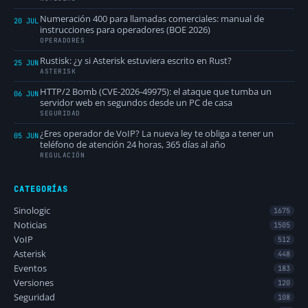
Numeración 400 para llamadas comerciales: manual de
20 JUL
instrucciones para operadores (BOE 2026)
OPERADORES
Rustisk: ¿y si Asterisk estuviera escrito en Rust?
25 JUN
ASTERISK
HTTP/2 Bomb (CVE-2026-49975): el ataque que tumba un
06 JUN
servidor web en segundos desde un PC de casa
SEGURIDAD
¿Eres operador de VoIP? La nueva ley te obliga a tener un
05 JUN
teléfono de atención 24 horas, 365 días al año
REGULACIÓN
CATEGORÍAS
Sinologic
1675
Noticias
1505
VoIP
512
Asterisk
448
Eventos
183
Versiones
120
Seguridad
108