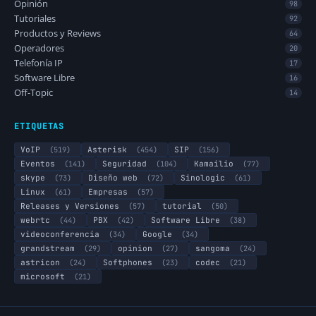
Opinión
98
Tutoriales
92
Productos y Reviews
64
Operadores
20
Telefonía IP
17
Software Libre
16
Off-Topic
14
ETIQUETAS
VoIP
(519)
Asterisk
(454)
SIP
(156)
Eventos
(141)
Seguridad
(104)
Kamailio
(77)
skype
(73)
Diseño web
(72)
Sinologic
(61)
Linux
(61)
Empresas
(57)
Releases y Versiones
(57)
tutorial
(50)
webrtc
(44)
PBX
(42)
Software Libre
(38)
videoconferencia
(34)
Google
(34)
grandstream
(29)
opinion
(27)
sangoma
(24)
astricon
(24)
Softphones
(23)
codec
(21)
microsoft
(21)