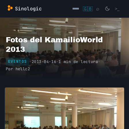
Saltar
Sinologic
🇬🇧
⌕
>_
al
contenido
→
Fotos del KamailioWorld
2013
·
2013-04-16
·
1 min de lectura
·
EVENTOS
Por
hellc2