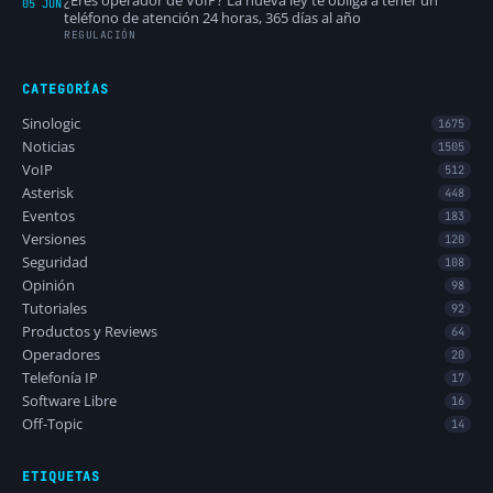
¿Eres operador de VoIP? La nueva ley te obliga a tener un
05 JUN
teléfono de atención 24 horas, 365 días al año
REGULACIÓN
CATEGORÍAS
Sinologic
1675
Noticias
1505
VoIP
512
Asterisk
448
Eventos
183
Versiones
120
Seguridad
108
Opinión
98
Tutoriales
92
Productos y Reviews
64
Operadores
20
Telefonía IP
17
Software Libre
16
Off-Topic
14
ETIQUETAS