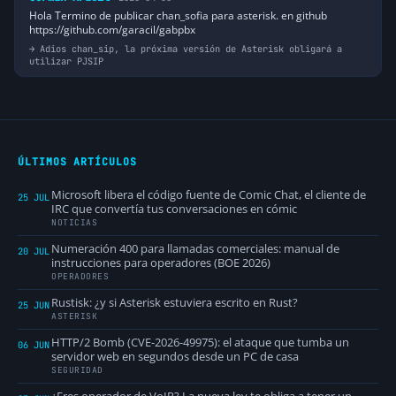
Hola Termino de publicar chan_sofia para asterisk. en github
https://github.com/garacil/gabpbx
Adios chan_sip, la próxima versión de Asterisk obligará a
utilizar PJSIP
ÚLTIMOS ARTÍCULOS
Microsoft libera el código fuente de Comic Chat, el cliente de
25 JUL
IRC que convertía tus conversaciones en cómic
NOTICIAS
Numeración 400 para llamadas comerciales: manual de
20 JUL
instrucciones para operadores (BOE 2026)
OPERADORES
Rustisk: ¿y si Asterisk estuviera escrito en Rust?
25 JUN
ASTERISK
HTTP/2 Bomb (CVE-2026-49975): el ataque que tumba un
06 JUN
servidor web en segundos desde un PC de casa
SEGURIDAD