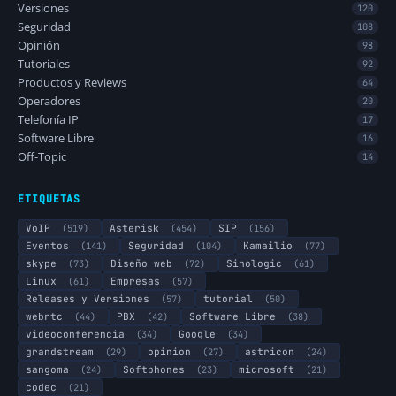
Versiones
120
Seguridad
108
Opinión
98
Tutoriales
92
Productos y Reviews
64
Operadores
20
Telefonía IP
17
Software Libre
16
Off-Topic
14
ETIQUETAS
VoIP
(519)
Asterisk
(454)
SIP
(156)
Eventos
(141)
Seguridad
(104)
Kamailio
(77)
skype
(73)
Diseño web
(72)
Sinologic
(61)
Linux
(61)
Empresas
(57)
Releases y Versiones
(57)
tutorial
(50)
webrtc
(44)
PBX
(42)
Software Libre
(38)
videoconferencia
(34)
Google
(34)
grandstream
(29)
opinion
(27)
astricon
(24)
sangoma
(24)
Softphones
(23)
microsoft
(21)
codec
(21)