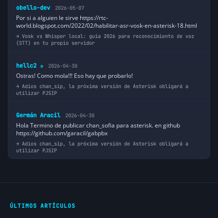
obello-dev
2026-05-07
Por si a alguien le sirve https://rtc-
world.blogspot.com/2022/02/habilitar-asr-vosk-en-asterisk-18.html
Vosk vs Whisper local: guía 2026 para reconocimiento de voz
(STT) en tu propio servidor
hellc2
2026-04-30
⭐
Ostras! Como mola!!! Eso hay que probarlo!
Adios chan_sip, la próxima versión de Asterisk obligará a
utilizar PJSIP
Germán Aracil
2026-04-30
Hola Termino de publicar chan_sofia para asterisk. en github
https://github.com/garacil/gabpbx
Adios chan_sip, la próxima versión de Asterisk obligará a
utilizar PJSIP
ÚLTIMOS ARTÍCULOS