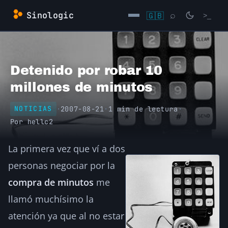
Saltar
Sinologic
🇬🇧
⌕
>_
al
contenido
→
Detenido por robar 10
millones de minutos
·
2007-08-21
·
1 min de lectura
·
NOTICIAS
Por
hellc2
La primera vez que ví a dos
personas negociar por la
compra de minutos
me
llamó muchísimo la
atención ya que al no estar