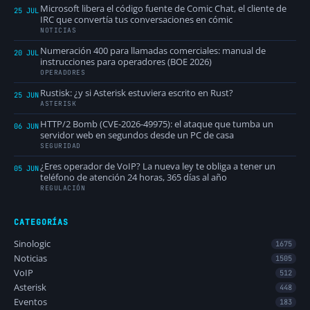
Microsoft libera el código fuente de Comic Chat, el cliente de
25 JUL
IRC que convertía tus conversaciones en cómic
NOTICIAS
Numeración 400 para llamadas comerciales: manual de
20 JUL
instrucciones para operadores (BOE 2026)
OPERADORES
Rustisk: ¿y si Asterisk estuviera escrito en Rust?
25 JUN
ASTERISK
HTTP/2 Bomb (CVE-2026-49975): el ataque que tumba un
06 JUN
servidor web en segundos desde un PC de casa
SEGURIDAD
¿Eres operador de VoIP? La nueva ley te obliga a tener un
05 JUN
teléfono de atención 24 horas, 365 días al año
REGULACIÓN
CATEGORÍAS
Sinologic
1675
Noticias
1505
VoIP
512
Asterisk
448
Eventos
183