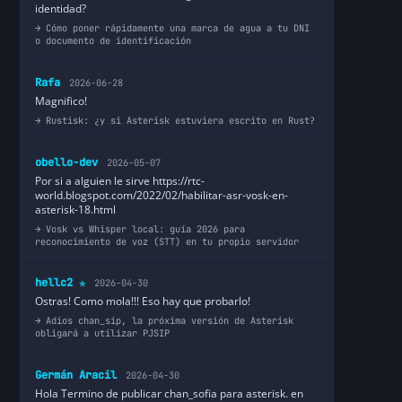
identidad?
Cómo poner rápidamente una marca de agua a tu DNI
o documento de identificación
Rafa
2026-06-28
Magnifico!
Rustisk: ¿y si Asterisk estuviera escrito en Rust?
obello-dev
2026-05-07
Por si a alguien le sirve https://rtc-
world.blogspot.com/2022/02/habilitar-asr-vosk-en-
asterisk-18.html
Vosk vs Whisper local: guía 2026 para
reconocimiento de voz (STT) en tu propio servidor
hellc2
2026-04-30
⭐
Ostras! Como mola!!! Eso hay que probarlo!
Adios chan_sip, la próxima versión de Asterisk
obligará a utilizar PJSIP
Germán Aracil
2026-04-30
Hola Termino de publicar chan_sofia para asterisk. en