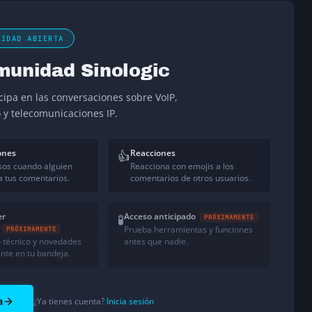
NIDAD ABIERTA
munidad Sinologic
icipa en las conversaciones sobre VoIP,
o y telecomunicaciones IP.
ones
Reacciones
👍
sos cuando alguien
Reacciona con emojis a los
 tus comentarios.
comentarios de otros usuarios.
er
Acceso anticipado
🧪
PRÓXIMAMENTE
Prueba herramientas y funciones
PRÓXIMAMENTE
 técnico y novedades
antes que nadie.
nte en tu bandeja.
a
¿Ya tienes cuenta?
Inicia sesión