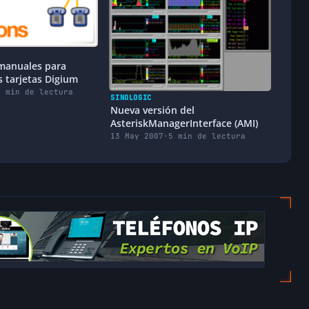
 manuales para
s tarjetas Digium
1 min de lectura
SINOLOGIC
Nueva versión del
AsteriskManagerInterface (AMI)
13 May 2007
·
5 min de lectura