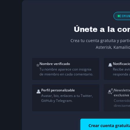
COMU
Únete a la co
Crea tu cuenta gratuita y part
Asterisk, Kamaili
Nombre verificado
Notificaci
⭐
🔔
Tu nombre aparece con insignia
Recibe avi
de miembro en cada comentario.
responda a
Perfil personalizable
Newslett
👤
📬
exclusiva
Avatar, bio, enlaces a tu Twitter,
GitHub y Telegram.
Contenido
directame
Crear cuenta gratuit