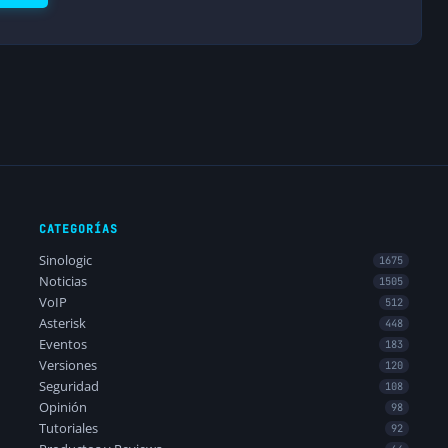
CATEGORÍAS
Sinologic
1675
Noticias
1505
VoIP
512
Asterisk
448
Eventos
183
Versiones
120
Seguridad
108
Opinión
98
Tutoriales
92