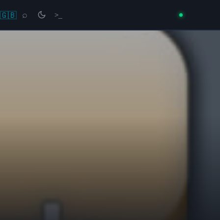
🇬🇧
⌕
>_
→