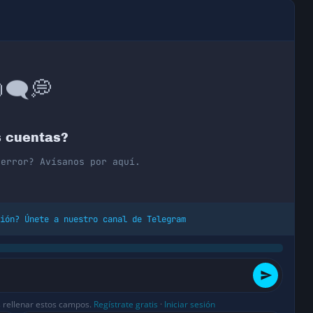
💭
🗨️

 cuentas?
 error? Avísanos por aquí.
ión? Únete a nuestro canal de Telegram
s rellenar estos campos.
Regístrate gratis
·
Iniciar sesión