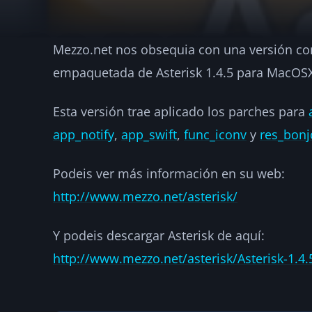
Mezzo.net nos obsequia con una versión co
Asterisk 1.4.5 p
empaquetada de Asterisk 1.4.5 para MacOSX
·
2007-06-24
·
1 min de lectura
·
Por
hellc
NOTICIAS
Esta versión trae aplicado los parches para
app_notify
,
app_swift
,
func_iconv
y
res_bonj
Podeis ver más información en su web:
http://www.mezzo.net/asterisk/
Y podeis descargar Asterisk de aquí:
http://www.mezzo.net/asterisk/Asterisk-1.4