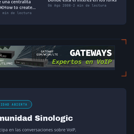
 una centralita
06 Ago 2008
·
2 min de lectura
0€How to create
 for 30€
6 min de lectura
NIDAD ABIERTA
munidad Sinologic
icipa en las conversaciones sobre VoIP,