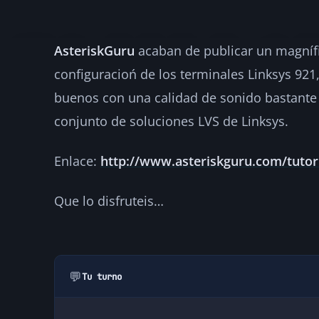
AsteriskGuru
acaban de publicar un magnífic
Tutorial de insta
configuracioń de los terminales Linksys 921
Linksys 921
buenos con una calidad de sonido bastante
conjunto de soluciones LVS de Linksys.
·
2007-02-21
·
1 min de lectura
·
Por
hellc
NOTICIAS
Enlace:
http://www.asteriskguru.com/tutori
Que lo disfruteis…
💬
Tu turno