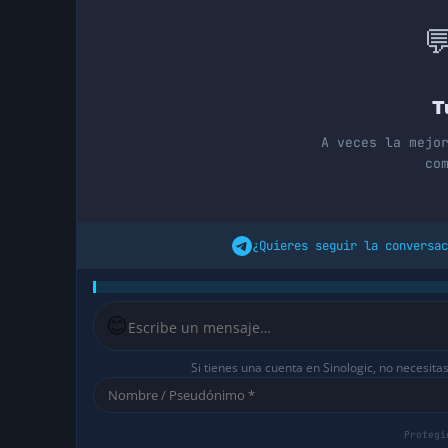

T
A veces la mejo
co
¿Quieres seguir la conversac
😊
Si tienes una cuenta en Sinologic, no necesita