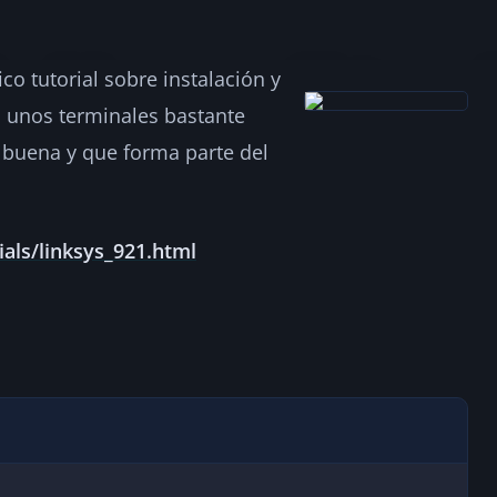
o tutorial sobre instalación y
lación y configurac
, unos terminales bastante
 buena y que forma parte del
2
als/linksys_921.html