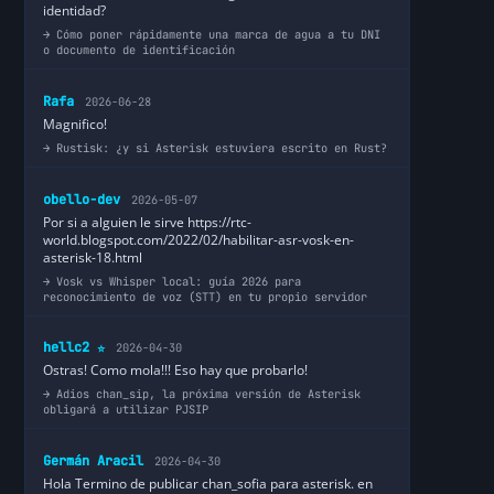
identidad?
Cómo poner rápidamente una marca de agua a tu DNI
o documento de identificación
Rafa
2026-06-28
Magnifico!
Rustisk: ¿y si Asterisk estuviera escrito en Rust?
obello-dev
2026-05-07
Por si a alguien le sirve https://rtc-
world.blogspot.com/2022/02/habilitar-asr-vosk-en-
asterisk-18.html
Vosk vs Whisper local: guía 2026 para
reconocimiento de voz (STT) en tu propio servidor
hellc2
2026-04-30
⭐
Ostras! Como mola!!! Eso hay que probarlo!
Adios chan_sip, la próxima versión de Asterisk
obligará a utilizar PJSIP
Germán Aracil
2026-04-30
Hola Termino de publicar chan_sofia para asterisk. en