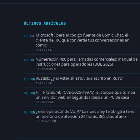
ÚLTIMOS ARTÍCULOS
Microsoft libera el código fuente de Comic Chat, el
25 JUL
cliente de IRC que convertía tus conversaciones en
cómic
NOTICIAS
Numeración 400 para llamadas comerciales: manual de
20 JUL
instrucciones para operadores (BOE 2026)
OPERADORES
Rustisk: ¿y si Asterisk estuviera escrito en Rust?
25 JUN
ASTERISK
HTTP/2 Bomb (CVE-2026-49975): el ataque que tumba
06 JUN
un servidor web en segundos desde un PC de casa
SEGURIDAD
¿Eres operador de VoIP? La nueva ley te obliga a tener
05 JUN
un teléfono de atención 24 horas, 365 días al año
REGULACIÓN