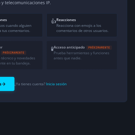
o y telecomunicaciones IP.
ones
Reacciones
👍
sos cuando alguien
Reacciona con emojis a los
 tus comentarios.
comentarios de otros usuarios.
er
Acceso anticipado
🧪
PRÓXIMAMENTE
Prueba herramientas y funciones
PRÓXIMAMENTE
 técnico y novedades
antes que nadie.
nte en tu bandeja.
a
¿Ya tienes cuenta?
Inicia sesión