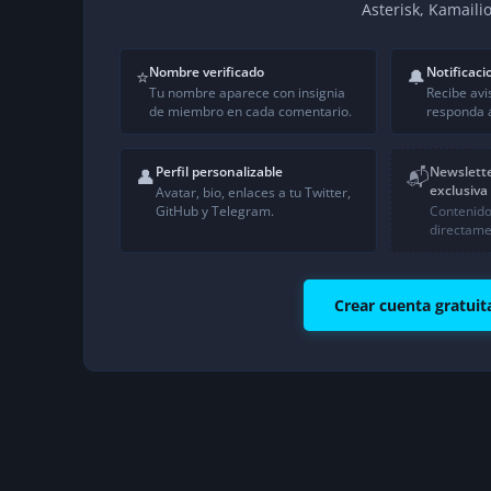
Asterisk, Kamaili
Nombre verificado
Notificaci
⭐
🔔
Tu nombre aparece con insignia
Recibe avi
de miembro en cada comentario.
responda a
Perfil personalizable
Newslett
👤
📬
exclusiva
Avatar, bio, enlaces a tu Twitter,
GitHub y Telegram.
Contenido
directame
Crear cuenta gratuit