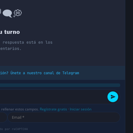

🗨️
💭
u turno
r respuesta está en los
mentarios.
ión? Únete a nuestro canal de Telegram
s rellenar estos campos.
Regístrate gratis
·
Iniciar sesión