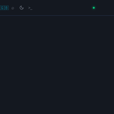
🇬🇧
⌕
>_
→