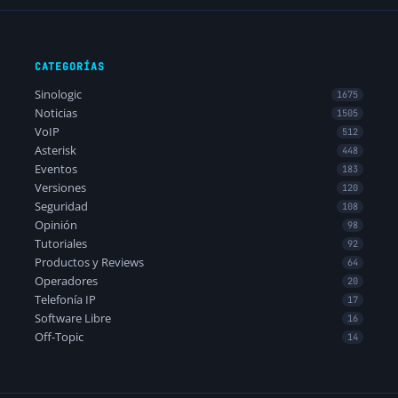
CATEGORÍAS
Sinologic
1675
Noticias
1505
VoIP
512
Asterisk
448
Eventos
183
Versiones
120
Seguridad
108
Opinión
98
Tutoriales
92
Productos y Reviews
64
Operadores
20
Telefonía IP
17
Software Libre
16
Off-Topic
14