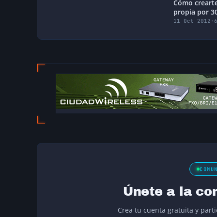
Cómo crearte
propia por 3
your own pbx
11 Oct 2012
·
COMU
Únete a la co
Crea tu cuenta gratuita y part