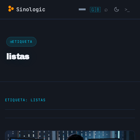
Saltar
Sinologic
🇬🇧
⌕
>_
al
contenido
→
ETIQUETA
listas
ETIQUETA:
LISTAS