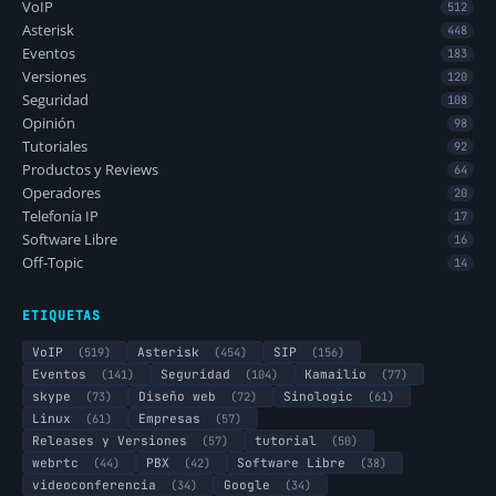
VoIP
512
Asterisk
448
Eventos
183
Versiones
120
Seguridad
108
Opinión
98
Tutoriales
92
Productos y Reviews
64
Operadores
20
Telefonía IP
17
Software Libre
16
Off-Topic
14
ETIQUETAS
VoIP
(519)
Asterisk
(454)
SIP
(156)
Eventos
(141)
Seguridad
(104)
Kamailio
(77)
skype
(73)
Diseño web
(72)
Sinologic
(61)
Linux
(61)
Empresas
(57)
Releases y Versiones
(57)
tutorial
(50)
webrtc
(44)
PBX
(42)
Software Libre
(38)
videoconferencia
(34)
Google
(34)