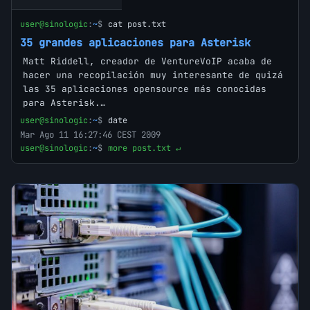
user@sinologic
:
~
$
cat post.txt
35 grandes aplicaciones para Asterisk
Matt Riddell, creador de VentureVoIP acaba de
hacer una recopilación muy interesante de quizá
las 35 aplicaciones opensource más conocidas
para Asterisk.…
user@sinologic
:
~
$
date
Mar Ago 11 16:27:46 CEST 2009
user@sinologic
:
~
$
more post.txt ↵