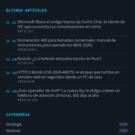
ÚLTIMOS ARTÍCULOS
Microsoft libera el código fuente de Comic Chat, el cliente de
25 JUL
IRC que convertía tus conversaciones en cómic
NOTICIAS
Numeración 400 para llamadas comerciales: manual de
20 JUL
instrucciones para operadores (BOE 2026)
OPERADORES
Rustisk: ¿y si Asterisk estuviera escrito en Rust?
25 JUN
ASTERISK
HTTP/2 Bomb (CVE-2026-49975): el ataque que tumba un
06 JUN
servidor web en segundos desde un PC de casa
SEGURIDAD
¿Eres operador de VoIP? La nueva ley te obliga a tener un
05 JUN
teléfono de atención 24 horas, 365 días al año
REGULACIÓN
CATEGORÍAS
Sinologic
1675
Noticias
1505