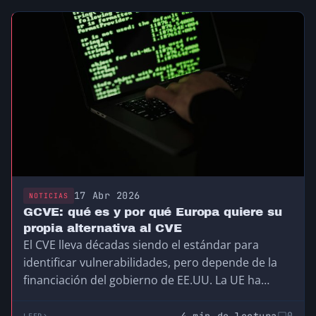
17 Abr 2026
NOTICIAS
GCVE: qué es y por qué Europa quiere su
propia alternativa al CVE
El CVE lleva décadas siendo el estándar para
identificar vulnerabilidades, pero depende de la
financiación del gobierno de EE.UU. La UE ha
creado el GCVE, su propia alternativa
descentralizada y compatible, para no depender
4 min de lectura
0