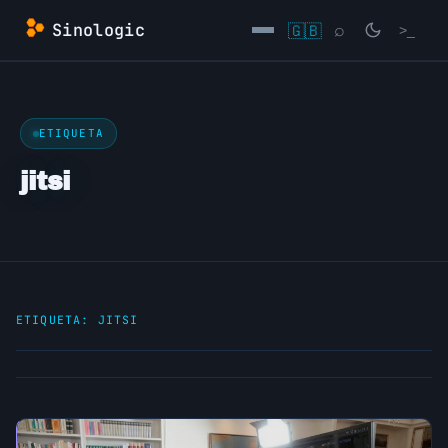
Saltar
Sinologic
🇬🇧
⌕
>_
al
contenido
→
ETIQUETA
jitsi
ETIQUETA:
JITSI