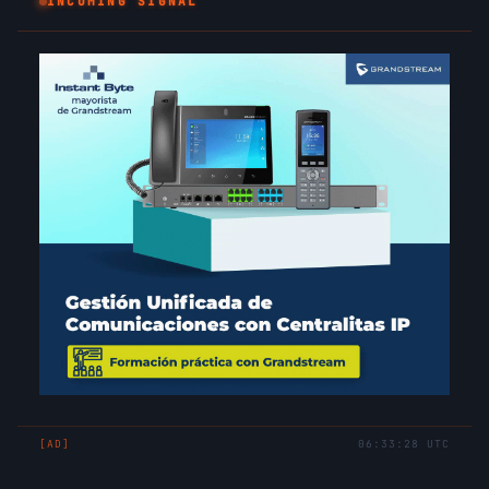
_
INCOMING SIGNAL
[AD]
06:33:28 UTC