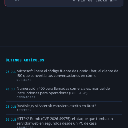
LEER
de una infraestructura que no controla.
ÚLTIMOS ARTÍCULOS
Microsoft libera el código fuente de Comic Chat, el cliente de
25 JUL
IRC que convertía tus conversaciones en cómic
NOTICIAS
Numeración 400 para llamadas comerciales: manual de
20 JUL
instrucciones para operadores (BOE 2026)
OPERADORES
Rustisk: ¿y si Asterisk estuviera escrito en Rust?
25 JUN
ASTERISK
HTTP/2 Bomb (CVE-2026-49975): el ataque que tumba un
06 JUN
servidor web en segundos desde un PC de casa
SEGURIDAD