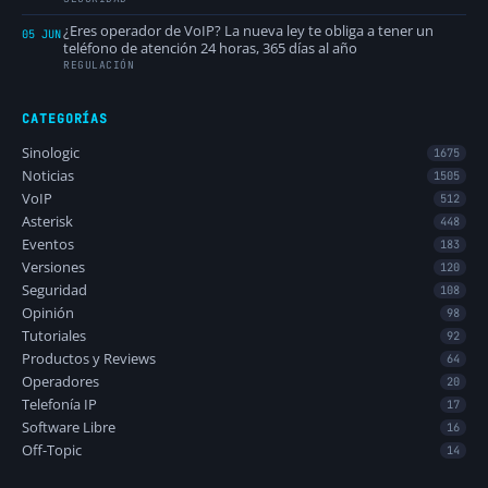
¿Eres operador de VoIP? La nueva ley te obliga a tener un
05 JUN
teléfono de atención 24 horas, 365 días al año
REGULACIÓN
CATEGORÍAS
Sinologic
1675
Noticias
1505
VoIP
512
Asterisk
448
Eventos
183
Versiones
120
Seguridad
108
Opinión
98
Tutoriales
92
Productos y Reviews
64
Operadores
20
Telefonía IP
17
Software Libre
16
Off-Topic
14