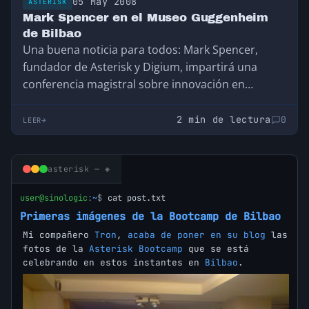
05 May 2008
ASTERISK
Mark Spencer en el Museo Guggenheim
de Bilbao
Una buena noticia para todos: Mark Spencer,
fundador de Asterisk y Digium, impartirá una
conferencia magistral sobre innovación en
telefonía en Bilbao…
2 min de lectura
0
LEER
asterisk — ◈
user@sinologic
:
~
$
cat post.txt
Primeras imágenes de la Bootcamp de Bilbao
Mi compañero
Tron
,
acaba de poner en su blog
las
fotos de la
Asterisk Bootcamp
que se está
celebrando en estos instantes en
Bilbao
.