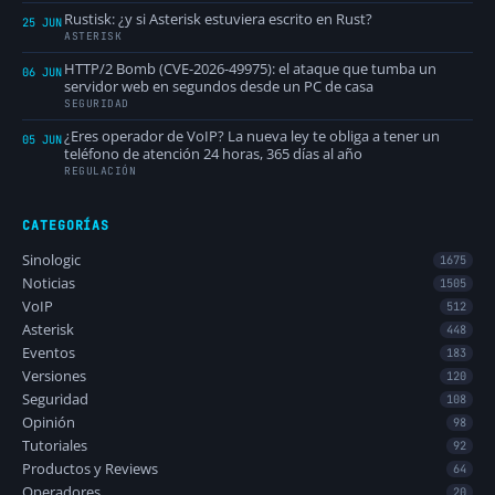
Rustisk: ¿y si Asterisk estuviera escrito en Rust?
25 JUN
ASTERISK
HTTP/2 Bomb (CVE-2026-49975): el ataque que tumba un
06 JUN
servidor web en segundos desde un PC de casa
SEGURIDAD
¿Eres operador de VoIP? La nueva ley te obliga a tener un
05 JUN
teléfono de atención 24 horas, 365 días al año
REGULACIÓN
CATEGORÍAS
Sinologic
1675
Noticias
1505
VoIP
512
Asterisk
448
Eventos
183
Versiones
120
Seguridad
108
Opinión
98
Tutoriales
92
Productos y Reviews
64
Operadores
20