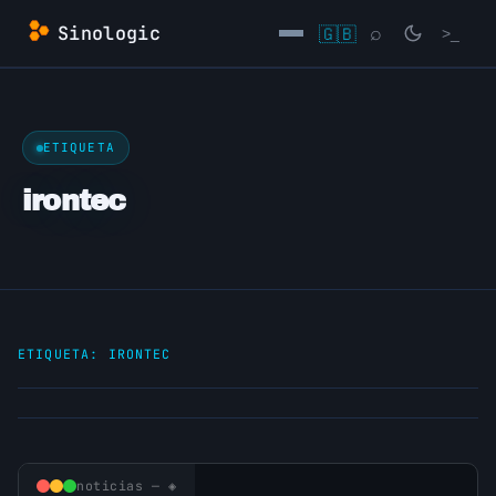
Saltar
Sinologic
🇬🇧
⌕
>_
al
contenido
→
ETIQUETA
irontec
ETIQUETA:
IRONTEC
noticias — ◈