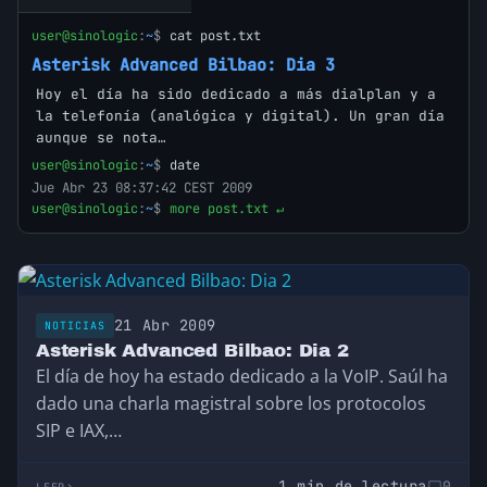
user@sinologic
:
~
$
cat post.txt
Asterisk Advanced Bilbao: Dia 3
Hoy el día ha sido dedicado a más dialplan y a
la telefonía (analógica y digital). Un gran día
aunque se nota…
user@sinologic
:
~
$
date
Jue Abr 23 08:37:42 CEST 2009
user@sinologic
:
~
$
more post.txt ↵
21 Abr 2009
NOTICIAS
Asterisk Advanced Bilbao: Dia 2
El día de hoy ha estado dedicado a la VoIP. Saúl ha
dado una charla magistral sobre los protocolos
SIP e IAX,…
1 min de lectura
0
LEER