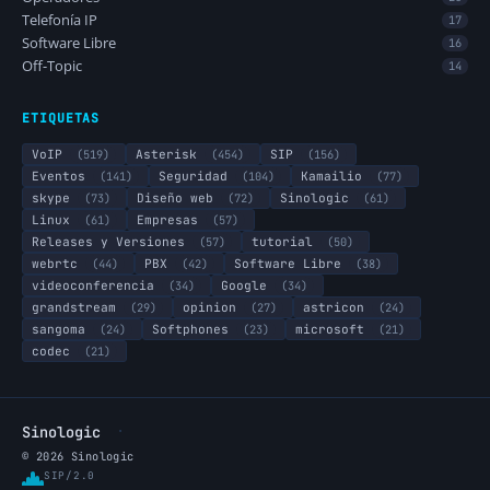
Telefonía IP
17
Software Libre
16
Off-Topic
14
ETIQUETAS
VoIP
(519)
Asterisk
(454)
SIP
(156)
Eventos
(141)
Seguridad
(104)
Kamailio
(77)
skype
(73)
Diseño web
(72)
Sinologic
(61)
Linux
(61)
Empresas
(57)
Releases y Versiones
(57)
tutorial
(50)
webrtc
(44)
PBX
(42)
Software Libre
(38)
videoconferencia
(34)
Google
(34)
grandstream
(29)
opinion
(27)
astricon
(24)
sangoma
(24)
Softphones
(23)
microsoft
(21)
codec
(21)
·
Sinologic
© 2026 Sinologic
SIP/2.0