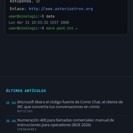
estupenda. 🙂
Enlace:
http://www.asterisktron.org
user@sinologic
:
~
$
date
Lun Abr 21 10:53:32 CEST 2008
user@sinologic
:
~
$
more post.txt ↵
ÚLTIMOS ARTÍCULOS
Microsoft libera el código fuente de Comic Chat, el cliente de
25 JUL
IRC que convertía tus conversaciones en cómic
NOTICIAS
Numeración 400 para llamadas comerciales: manual de
20 JUL
instrucciones para operadores (BOE 2026)
OPERADORES