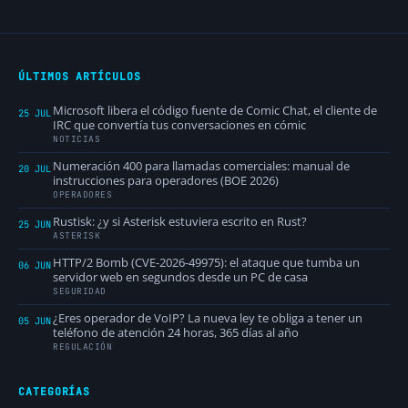
ÚLTIMOS ARTÍCULOS
Microsoft libera el código fuente de Comic Chat, el cliente de
25 JUL
IRC que convertía tus conversaciones en cómic
NOTICIAS
Numeración 400 para llamadas comerciales: manual de
20 JUL
instrucciones para operadores (BOE 2026)
OPERADORES
Rustisk: ¿y si Asterisk estuviera escrito en Rust?
25 JUN
ASTERISK
HTTP/2 Bomb (CVE-2026-49975): el ataque que tumba un
06 JUN
servidor web en segundos desde un PC de casa
SEGURIDAD
¿Eres operador de VoIP? La nueva ley te obliga a tener un
05 JUN
teléfono de atención 24 horas, 365 días al año
REGULACIÓN
CATEGORÍAS