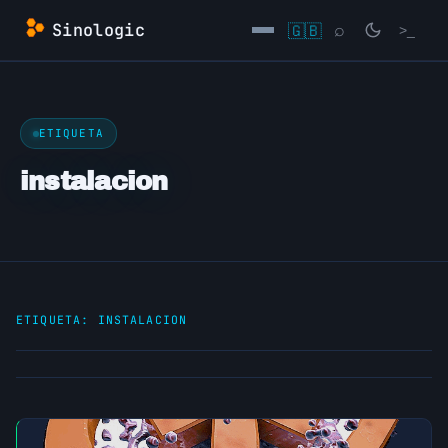
Saltar
Sinologic
🇬🇧
⌕
>_
al
contenido
→
ETIQUETA
instalacion
ETIQUETA:
INSTALACION