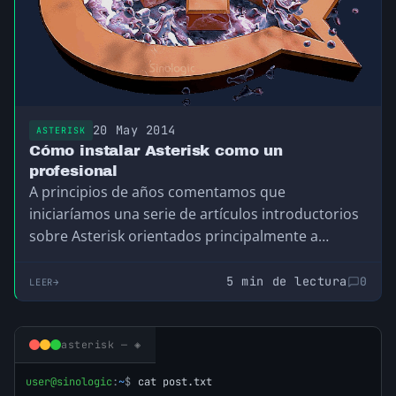
20 May 2014
ASTERISK
Cómo instalar Asterisk como un
profesional
A principios de años comentamos que
iniciaríamos una serie de artículos introductorios
sobre Asterisk orientados principalmente a
aquellas personas que quieren comenzar…
5 min de lectura
0
LEER
asterisk — ◈
user@sinologic
:
~
$
cat post.txt