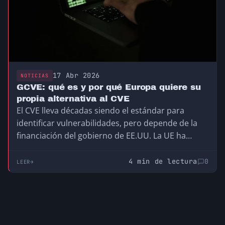
17 Abr 2026
NOTICIAS
GCVE: qué es y por qué Europa quiere su
propia alternativa al CVE
El CVE lleva décadas siendo el estándar para
identificar vulnerabilidades, pero depende de la
financiación del gobierno de EE.UU. La UE ha
creado el GCVE, su propia alternativa
descentralizada y compatible, para no depender
4 min de lectura
0
LEER
de una infraestructura que no controla.