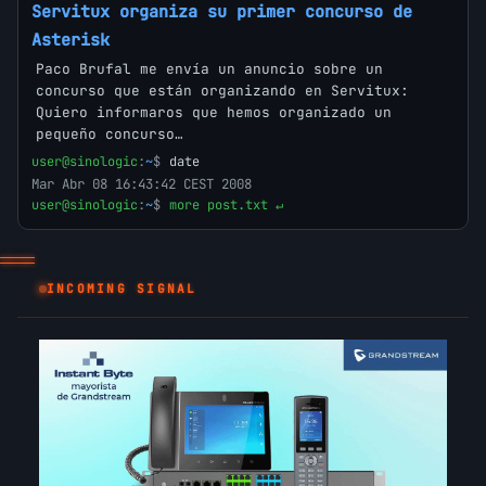
Servitux organiza su primer concurso de
Asterisk
Paco Brufal me envía un anuncio sobre un
concurso que están organizando en Servitux:
Quiero informaros que hemos organizado un
pequeño concurso…
user@sinologic
:
~
$
date
Mar Abr 08 16:43:42 CEST 2008
user@sinologic
:
~
$
more post.txt ↵
_
INCOMING SIGNAL