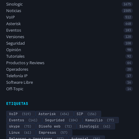
Sinologic
1675
Noticias
1505
VoIP
512
Asterisk
448
Eventos
183
Versiones
120
Seguridad
108
Opinión
98
Tutoriales
92
Productos y Reviews
64
Operadores
20
Telefonía IP
17
Software Libre
16
Off-Topic
14
ETIQUETAS
VoIP
(519)
Asterisk
(454)
SIP
(156)
Eventos
(141)
Seguridad
(104)
Kamailio
(77)
skype
(73)
Diseño web
(72)
Sinologic
(61)
Linux
(61)
Empresas
(57)
Releases y Versiones
(57)
tutorial
(50)