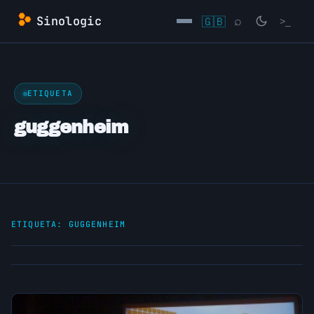
Saltar
Sinologic
🇬🇧
⌕
>_
al
contenido
→
ETIQUETA
guggenheim
ETIQUETA:
GUGGENHEIM