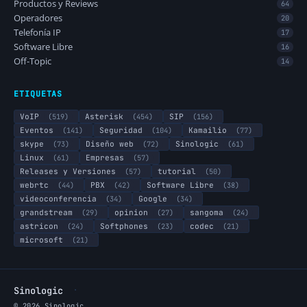
Productos y Reviews
64
Operadores
20
Telefonía IP
17
Software Libre
16
Off-Topic
14
ETIQUETAS
VoIP
(519)
Asterisk
(454)
SIP
(156)
Eventos
(141)
Seguridad
(104)
Kamailio
(77)
skype
(73)
Diseño web
(72)
Sinologic
(61)
Linux
(61)
Empresas
(57)
Releases y Versiones
(57)
tutorial
(50)
webrtc
(44)
PBX
(42)
Software Libre
(38)
videoconferencia
(34)
Google
(34)
grandstream
(29)
opinion
(27)
sangoma
(24)
astricon
(24)
Softphones
(23)
codec
(21)
microsoft
(21)
·
Sinologic
© 2026 Sinologic