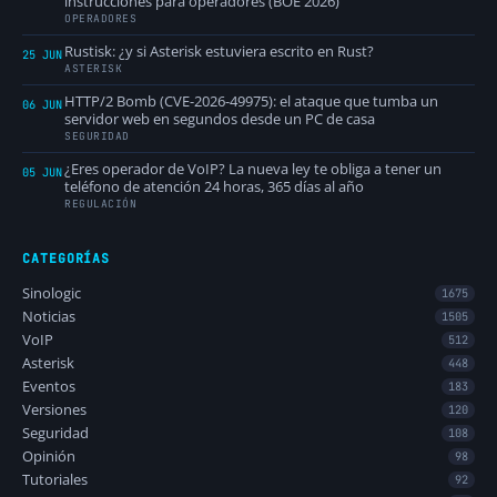
instrucciones para operadores (BOE 2026)
OPERADORES
Rustisk: ¿y si Asterisk estuviera escrito en Rust?
25 JUN
ASTERISK
HTTP/2 Bomb (CVE-2026-49975): el ataque que tumba un
06 JUN
servidor web en segundos desde un PC de casa
SEGURIDAD
¿Eres operador de VoIP? La nueva ley te obliga a tener un
05 JUN
teléfono de atención 24 horas, 365 días al año
REGULACIÓN
CATEGORÍAS
Sinologic
1675
Noticias
1505
VoIP
512
Asterisk
448
Eventos
183
Versiones
120
Seguridad
108
Opinión
98
Tutoriales
92