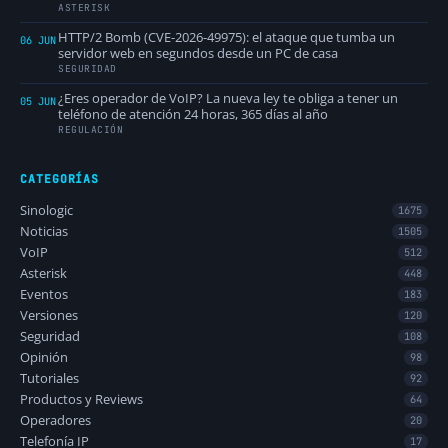
ASTERISK
HTTP/2 Bomb (CVE-2026-49975): el ataque que tumba un
06 JUN
servidor web en segundos desde un PC de casa
SEGURIDAD
¿Eres operador de VoIP? La nueva ley te obliga a tener un
05 JUN
teléfono de atención 24 horas, 365 días al año
REGULACIÓN
CATEGORÍAS
Sinologic
1675
Noticias
1505
VoIP
512
Asterisk
448
Eventos
183
Versiones
120
Seguridad
108
Opinión
98
Tutoriales
92
Productos y Reviews
64
Operadores
20
Telefonía IP
17