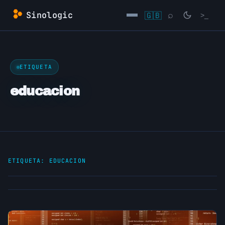
Saltar
Sinologic
🇬🇧
⌕
>_
al
contenido
→
ETIQUETA
educacion
ETIQUETA:
EDUCACION