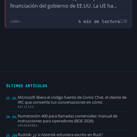
financiación del gobierno de EE.UU. La UE ha
creado el GCVE, su propia alternativa
descentralizada y compatible, para no depender
4 min de lectura
0
LEER
de una infraestructura que no controla.
ÚLTIMOS ARTÍCULOS
Microsoft libera el código fuente de Comic Chat, el cliente de
25 JUL
IRC que convertía tus conversaciones en cómic
NOTICIAS
Numeración 400 para llamadas comerciales: manual de
20 JUL
instrucciones para operadores (BOE 2026)
OPERADORES
Rustisk: ¿y si Asterisk estuviera escrito en Rust?
25 JUN