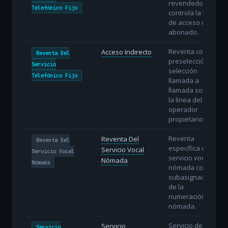
revendedor
Telefónico Fijo
controla la línea
de acceso del
abonado.
Reventa con
Acceso Indirecto
Reventa Del
preselección o
Servicio
selección
Telefónico Fijo
llamada a
llamada sobre
la línea del
operador
propietario.
Reventa
Reventa Del
Reventa Del
específica del
Servicio Vocal
Servicio Vocal
servicio vocal
Nómada
Nómada
nómada con
subasignación
de la
numeración
nómada.
Servicio de voz
Servicio
Servicio