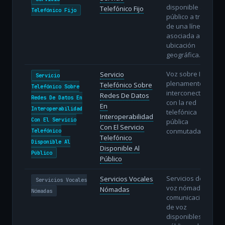
disponible al
Telefónico Fijo
Telefónico Fijo
público a través
de una línea fija
asociada a una
ubicación
geográfica.
Voz sobre IP
Servicio
Servicio
plenamente
Telefónico Sobre
Telefónico Sobre
interconectada
Redes De Datos
Redes De Datos En
con la red
En
Interoperabilidad
telefónica
Interoperabilidad
Con El Servicio
pública
Con El Servicio
conmutada.
Telefónico
Telefónico
Disponible Al
Disponible Al
Público
Público
Servicios de
Servicios Vocales
Servicios Vocales
voz nómadas:
Nómadas
Nómadas
comunicaciones
de voz
disponibles al