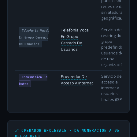
público sobre
redes de datos
sin atadura
geográfica.
Servicio de voz
Telefonía Vocal
Telefonía Vocal
restringido a un
En Grupo
En Grupo Cerrado
grupo
Cerrado De
De Usuarios
predefinido de
Usuarios
usuarios dentro
de una
organización.
Servicio de
Proveedor De
Transmisión De
acceso a
Acceso A Internet
Datos
internet a
usuarios
finales (ISP).
🔗 OPERADOR WHOLESALE · DA NUMERACIÓN A 95
OPERADORES