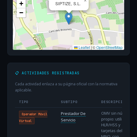
×
+
SIPTIZE, S.L.
−
Leaflet
|
©
OpenStreetMap
📋 ACTIVIDADES REGISTRADAS
Cada actividad enlaza a su página oficial con la normativa
aplicable.
TIPO
SUBTIPO
DESCRIPCIÓN
OMV sin núcleo
Prestador De
Operador Móvil
propio: utiliza
Servicio
Virtual
HLR/HSS y
tarjetas del
MNO, con