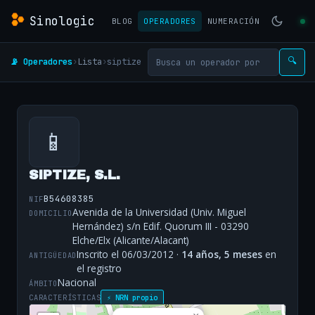
Sinologic
BLOG
OPERADORES
NUMERACIÓN
📡 Operadores
›
Lista
›
siptize
🔍
📱
SIPTIZE, S.L.
B54608385
NIF
Avenida de la Universidad (Univ. Miguel
DOMICILIO
Hernández) s/n Edif. Quorum III - 03290
Elche/Elx (Alicante/Alacant)
Inscrito el 06/03/2012 ·
14 años, 5 meses
en
ANTIGÜEDAD
el registro
Nacional
ÁMBITO
CARACTERÍSTICAS
⚡ NRN propio