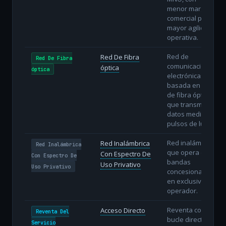
menor margen
comercial pero
mayor agilidad
operativa.
Red de
Red De Fibra
Red De Fibra
comunicaciones
óptica
óptica
electrónicas
basada en hilos
de fibra óptica
que transmiten
datos mediante
pulsos de luz.
Red inalámbrica
Red Inalámbrica
Red Inalámbrica
que opera en
Con Espectro De
Con Espectro De
bandas
Uso Privativo
Uso Privativo
concesionadas
en exclusiva al
operador.
Reventa con
Acceso Directo
Reventa Del
bucle directo: el
Servicio