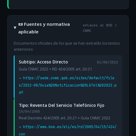
📜 Fuentes y normativa
enlaces al BOE /
aplicable
CNMC
Documentos oficiales de los que se han extraído los textos
anteriores:
Subtipo: Acceso Directo
01/08/2022
Guía CNMC 2022 + RD 424/2005 art. 20-21
→ https://sede.cnmc.gob.es/sites/default/file
s/2022-08/Guia%20Notificacion%20LGTel%202022.p
df
Tipo: Reventa Del Servicio Telefónico Fijo
15/04/2005
Real Decreto 424/2005 art. 20-21 + Guía CNMC 2022
→ https://www.boe.es/eli/es/rd/2005/04/15/424/
con