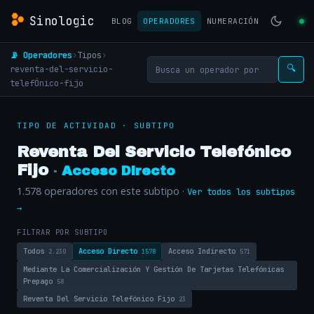
Sinologic
BLOG
OPERADORES
NUMERACIÓN
📡 Operadores
›
Tipos
›
reventa-del-servicio-
🔍
telefÓnico-fijo
TIPO DE ACTIVIDAD ·
SUBTIPO
Reventa Del Servicio Telefónico
Fijo
·
Acceso Directo
1.578 operadores con este subtipo ·
Ver todos los subtipos
→
FILTRAR POR SUBTIPO
Todos
Acceso Directo
Acceso Indirecto
2.230
1578
571
Mediante La Comercialización Y Gestión De Tarjetas Telefónicas
Prepago
58
Reventa Del Servicio Telefónico Fijo
23