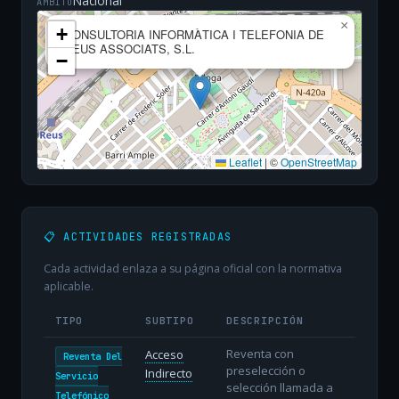
Nacional
ÁMBITO
×
+
CONSULTORIA INFORMÀTICA I TELEFONIA DE
REUS ASSOCIATS, S.L.
−
Leaflet
|
©
OpenStreetMap
📋 ACTIVIDADES REGISTRADAS
Cada actividad enlaza a su página oficial con la normativa
aplicable.
TIPO
SUBTIPO
DESCRIPCIÓN
Reventa con
Acceso
Reventa Del
preselección o
Indirecto
Servicio
selección llamada a
Telefónico