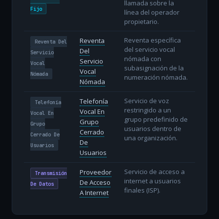
llamada sobre la
Fijo
línea del operador
propietario.
Reventa específica
Reventa
Reventa Del
del servicio vocal
Del
Servicio
nómada con
Servicio
Vocal
subasignación de la
Vocal
Nómada
numeración nómada.
Nómada
Servicio de voz
Telefonía
Telefonía
restringido a un
Vocal En
Vocal En
grupo predefinido de
Grupo
Grupo
usuarios dentro de
Cerrado
Cerrado De
una organización.
De
Usuarios
Usuarios
Servicio de acceso a
Proveedor
Transmisión
internet a usuarios
De Acceso
De Datos
finales (ISP).
A Internet