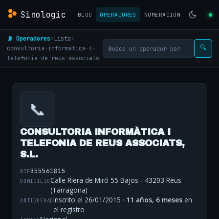
Sinologic
BLOG
OPERADORES
NUMERACIÓN
📡 Operadores
›
Lista
›
consultoria-informatica-i-
🔍
telefonia-de-reus-associats
📞
CONSULTORIA INFORMÀTICA I
TELEFONIA DE REUS ASSOCIATS,
S.L.
B55561815
NIF
Calle Riera de Miró 55 Bajos - 43203 Reus
DOMICILIO
(Tarragona)
Inscrito el 26/01/2015 ·
11 años, 6 meses
en
ANTIGÜEDAD
el registro