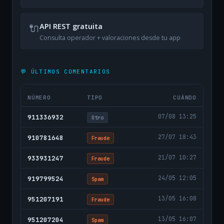
🔌
API REST gratuita
Consulta operador + valoraciones desde tu app
💬 ÚLTIMOS COMENTARIOS
NÚMERO
TIPO
CUÁNDO
07/08 13:25
911336932
Otro
27/07 18:43
910781648
Fraude
21/07 10:27
933931247
Fraude
24/05 12:05
919799524
Spam
13/05 16:08
951207191
Fraude
13/05 16:07
951207204
Spam