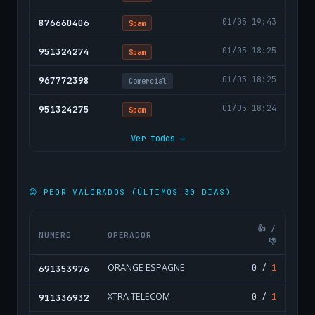
01/05 19:43
876660406
Spam
01/05 18:25
951324274
Spam
01/05 18:25
967772398
Comercial
01/05 18:24
951324275
Spam
Ver todos →
😡 PEOR VALORADOS (ÚLTIMOS 30 DÍAS)
👍 /
NÚMERO
OPERADOR
👎
ORANGE ESPAGNE
0 /
1
691353976
XTRA TELECOM
0 /
1
911336932