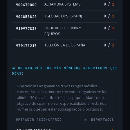
ALHAMBRA SYSTEMS
0 /
1
900470000
1GLOBAL OPS (SPAIN)
0 /
1
901853820
ORBITAL TELEFONÍA Y
0 /
1
919977838
EQUIPOS
TELEFÓNICA DE ESPAÑA
0 /
1
979178215
📊 OPERADORES CON MÁS NÚMEROS REPORTADOS (30
DÍAS)
Operadores asignatarios cuyos rangos móviles
concentran más números con votos negativos en los
últimos 30 días. La cifra refleja la popularidad como
objetivo de spam, no su responsabilidad directa (los
números pueden estar subasignados o portados).
OPERADOR ASIGNATARIO
Nº REPORTADOS