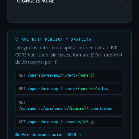
ORANGE ESPAGNE
1
🔌 API REST PÚBLICA Y GRATUITA
Integra los datos en tu aplicación, centralita o IVR.
CORS habilitado, sin claves, formato JSON, rate-limit
de 30 req/min por IP.
GET
/operadores/api/numero/
{numero}
GET
/operadores/api/numero/
{numero}
/votos
GET
/operadores/api/numero/
{numero}
/comentarios
GET
/operadores/api/operador/
{slug}
📖 Ver documentación JSON →