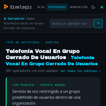
Sinologic
BLOG
OPERADORES
NUMERACIÓN
📡 Operadores
›
Tipos
›
telefonÍa-vocal-en-grupo-
🔍
cerrado-de-usuarios
TIPO DE ACTIVIDAD ·
SUBTIPO
Telefonía Vocal En Grupo
Cerrado De Usuarios
·
Telefonía
Vocal En Grupo Cerrado De Usuarios
361 operadores con este subtipo ·
Ver todos los subtipos →
TIPO PRINCIPAL · CONTEXTO GENERAL
Servicio de voz restringido a un grupo
predefinido de usuarios dentro de una
organización.