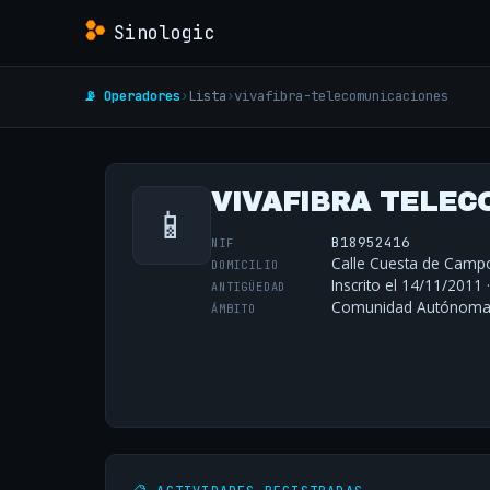
Sinologic
📡 Operadores
›
Lista
›
vivafibra-telecomunicaciones
VIVAFIBRA TELECO
📱
B18952416
NIF
Calle Cuesta de Campo
DOMICILIO
Inscrito el 14/11/2011 
ANTIGÜEDAD
Comunidad Autónoma 
ÁMBITO