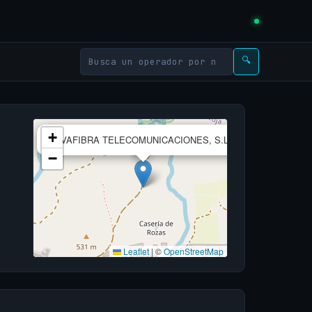
🔍
×
+
VIVAFIBRA TELECOMUNICACIONES, S.L.
−
Leaflet
|
©
OpenStreetMap