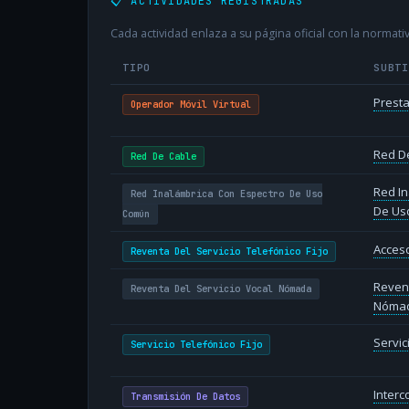
📋 ACTIVIDADES REGISTRADAS
Cada actividad enlaza a su página oficial con la normativ
TIPO
SUBT
Presta
Operador Móvil Virtual
Red D
Red De Cable
Red In
Red Inalámbrica Con Espectro De Uso
De Us
Común
Acceso
Reventa Del Servicio Telefónico Fijo
Revent
Reventa Del Servicio Vocal Nómada
Nóma
Servic
Servicio Telefónico Fijo
Inter
Transmisión De Datos