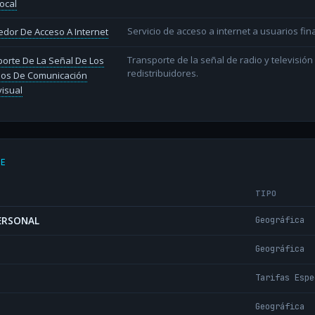
ocal
Servicio de acceso a internet a usuarios fina
dor De Acceso A Internet
Transporte de la señal de radio y televisió
orte De La Señal De Los
redistribuidores.
ios De Comunicación
isual
DE
TIPO
PERSONAL
Geográfica
Geográfica
Tarifas Espe
Geográfica