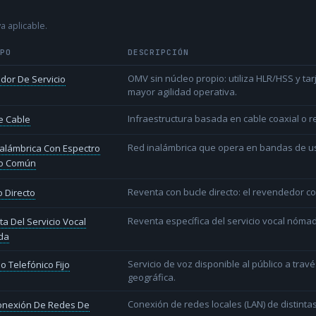
a aplicable.
IPO
DESCRIPCIÓN
OMV sin núcleo propio: utiliza HLR/HSS y t
dor De Servicio
mayor agilidad operativa.
Infraestructura basada en cable coaxial o re
e Cable
Red inalámbrica que opera en bandas de uso l
alámbrica Con Espectro
o Común
Reventa con bucle directo: el revendedor co
 Directo
Reventa específica del servicio vocal nóm
a Del Servicio Vocal
da
Servicio de voz disponible al público a trav
io Telefónico Fijo
geográfica.
Conexión de redes locales (LAN) de distint
conexión De Redes De