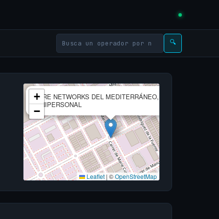
🔍
×
+
AIRE NETWORKS DEL MEDITERRÁNEO, S.L.
UNIPERSONAL
−
Leaflet
|
©
OpenStreetMap