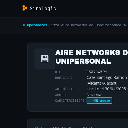
Sinologic
📡 Operadores
›
Lista
›
aire-networks-del-mediterraneo-16
AIRE NETWORKS D
💾
UNIPERSONAL
B53704599
NIF
Calle Santiago Ramón y
DOMICILIO
(Alicante/Alacant)
Inscrito el 30/04/2005 
ANTIGÜEDAD
Nacional
ÁMBITO
CARACTERÍSTICAS
⚡ NRN propio