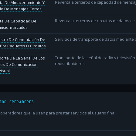
Reventa a terceros de capacidad de mensaj
ta De Almacenamiento Y
ío De Mensajes Cortos
Reventa a terceros de circuitos de datos o 
ta De Capacidad De
isión/circuitos
Servicios de transporte de datos mediante c
istro De Conmutación De
Por Paquetes O Circuitos
Transporte de la señal de radio y televisió
orte De La Señal De Los
redistribuidores.
ios De Comunicación
isual
100 OPERADORES
peradores que la usan para prestar servicios al usuario final.