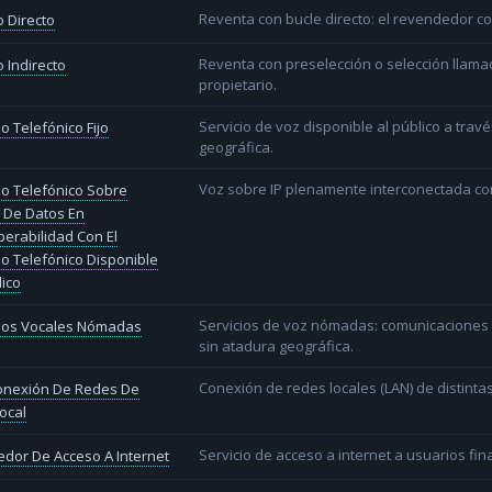
Reventa con bucle directo: el revendedor co
 Directo
Reventa con preselección o selección llama
 Indirecto
propietario.
Servicio de voz disponible al público a trav
io Telefónico Fijo
geográfica.
Voz sobre IP plenamente interconectada con
io Telefónico Sobre
 De Datos En
perabilidad Con El
io Telefónico Disponible
lico
Servicios de voz nómadas: comunicaciones d
cios Vocales Nómadas
sin atadura geográfica.
Conexión de redes locales (LAN) de distint
conexión De Redes De
ocal
Servicio de acceso a internet a usuarios fina
dor De Acceso A Internet