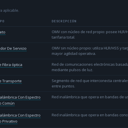
a aplicable.
IPO
DESCRIPCIÓN
OMV con núcleo de red propio: posee HLR/HS
eto
tarifaria total.
OMV sin núcleo propio: utiliza HLR/HSS y t
dor De Servicio
mayor agilidad operativa.
Red de comunicaciones electrónicas basada 
 Fibra óptica
mediante pulsos de luz.
Segmento de red que interconecta centrale
e Transporte
entre puntos.
Red inalámbrica que opera en bandas de uso l
alámbrica Con Espectro
o Común
Red inalámbrica que opera en bandas conce
alámbrica Con Espectro
 Privativo