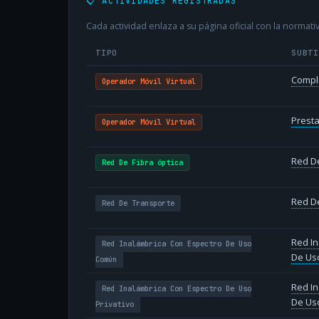
📋 ACTIVIDADES REGISTRADAS
Cada actividad enlaza a su página oficial con la normativ
TIPO
SUBT
Compl
Operador Móvil Virtual
Presta
Operador Móvil Virtual
Red De
Red De Fibra óptica
Red D
Red De Transporte
Red In
Red Inalámbrica Con Espectro De Uso
De Us
Común
Red In
Red Inalámbrica Con Espectro De Uso
De Uso
Privativo